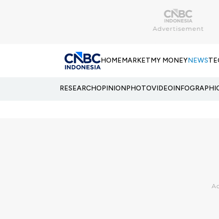
HOME
MARKET
MY MONEY
NEWS
TE
RESEARCH
OPINION
PHOTO
VIDEO
INFOGRAPHI