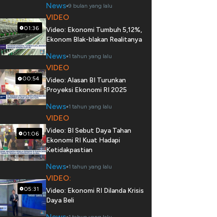
News
9 bulan yang lalu
VIDEO
01:36
Video: Ekonomi Tumbuh 5,12%,
Ekonom Blak-blakan Realitanya
News
1 tahun yang lalu
VIDEO
00:54
Video: Alasan BI Turunkan
Proyeksi Ekonomi RI 2025
News
1 tahun yang lalu
VIDEO
Video: BI Sebut Daya Tahan
01:06
Ekonomi RI Kuat Hadapi
Ketidakpastian
News
1 tahun yang lalu
VIDEO:
05:31
Video: Ekonomi RI Dilanda Krisis
Daya Beli
News