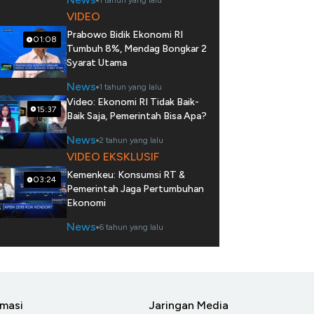
1 tahun yang lalu
VIDEO
Prabowo Bidik Ekonomi RI
01:08
Tumbuh 8%, Mendag Bongkar 2
Syarat Utama
News
1 tahun yang lalu
Video: Ekonomi RI Tidak Baik-
15:37
Baik Saja, Pemerintah Bisa Apa?
News
2 tahun yang lalu
VIDEO EKSKLUSIF
Kemenkeu: Konsumsi RT &
03:24
Pemerintah Jaga Pertumbuhan
Ekonomi
News
6 tahun yang lalu
rmasi
Jaringan Media