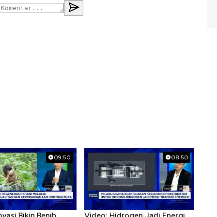
09:50
08:50
ovasi Bikin Benih
Video: Hidrogen Jadi Energi