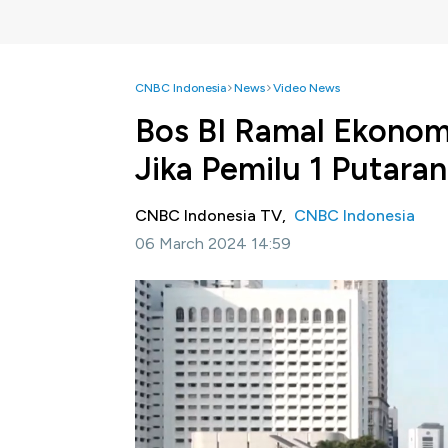
CNBC Indonesia
News
Video News
Bos BI Ramal Ekonom
Jika Pemilu 1 Putaran
CNBC Indonesia TV,
CNBC Indonesia
06 March 2024 14:59
Jakarta, CNBC Indonesia-
Gubernur Bank 
Indonesia pada 2024 berpeluang lebih tinggi
semakin diperkuat dengan indikasi proses p
berlangsung dan selesai dalam satu putaran.
Selengkapnya dalam program Power Lunch C