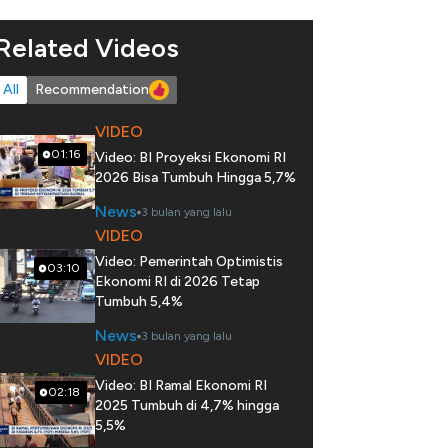
Related Videos
All
Recommendation
VIDEO
01:16
Video: BI Proyeksi Ekonomi RI
2026 Bisa Tumbuh Hingga 5,7%
News
3 bulan yang lalu
VIDEO
Video: Pemerintah Optimistis
03:10
Ekonomi RI di 2026 Tetap
Tumbuh 5,4%
News
3 bulan yang lalu
VIDEO
Video: BI Ramal Ekonomi RI
02:18
2025 Tumbuh di 4,7% hingga
5,5%