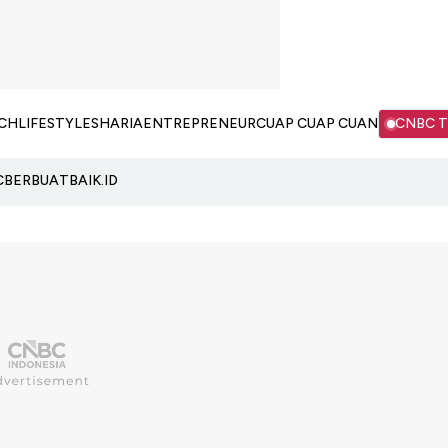
CH
LIFESTYLE
SHARIA
ENTREPRENEUR
CUAP CUAP CUAN
CNBC 
C
BERBUATBAIK.ID