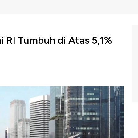
i RI Tumbuh di Atas 5,1%
Indonesia (BI) memperkirakan, pertumbuhan ekonomi
 dari ekspektasi peningkatan 5,1%. Keyakinan ini pun
emilihan umum, atau pemilu di Indonesia berpotensi
NBC Indonesia (Rabu, 06/03/2024) berikut ini.