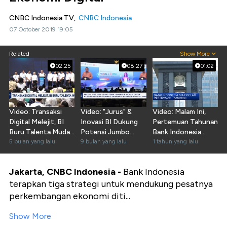
CNBC Indonesia TV,
CNBC Indonesia
07 October 2019 19:05
Related
Show More
02:25
08:27
01:02
Video: Transaksi
Video: "Jurus" &
Video: Malam Ini,
Digital Melejit, BI
Inovasi BI Dukung
Pertemuan Tahunan
Buru Talenta Muda
Potensi Jumbo
Bank Indonesia
RI
5 bulan yang lalu
Ekonomi Digital RI
9 bulan yang lalu
Digelar
1 tahun yang lalu
Jakarta, CNBC Indonesia -
Bank Indonesia
terapkan tiga strategi untuk mendukung pesatnya
perkembangan ekonomi diti...
Show More