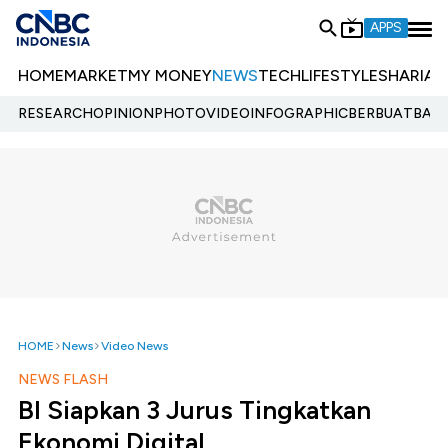
APPS
HOME
MARKET
MY MONEY
NEWS
TECH
LIFESTYLE
SHARIA
E
RESEARCH
OPINION
PHOTO
VIDEO
INFOGRAPHIC
BERBUATBAIK.
HOME
News
Video News
NEWS FLASH
BI Siapkan 3 Jurus Tingkatkan
Ekonomi Digital