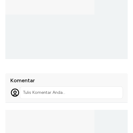
Komentar
Tulis Komentar Anda...