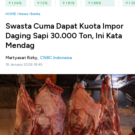
1.04
%
1.5
%
1.81
%
1.88
%
1.3
HOME
News
Berita
Swasta Cuma Dapat Kuota Impor
Daging Sapi 30.000 Ton, Ini Kata
Mendag
Martyasari Rizky,
CNBC Indonesia
19 January 2026 18:45