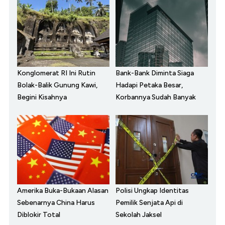
Konglomerat RI Ini Rutin
Bank-Bank Diminta Siaga
Bolak-Balik Gunung Kawi,
Hadapi Petaka Besar,
Begini Kisahnya
Korbannya Sudah Banyak
Amerika Buka-Bukaan Alasan
Polisi Ungkap Identitas
Sebenarnya China Harus
Pemilik Senjata Api di
Diblokir Total
Sekolah Jaksel