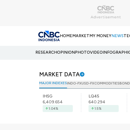
HOME
MARKET
MY MONEY
NEWS
TE
RESEARCH
OPINION
PHOTO
VIDEO
INFOGRAPHI
MARKET DATA
MAJOR INDEXES
INDO-FX
USD-FX
COMMODITIES
BOND
IHSG
LQ45
6,409.654
640.294
1.04
%
1.5
%