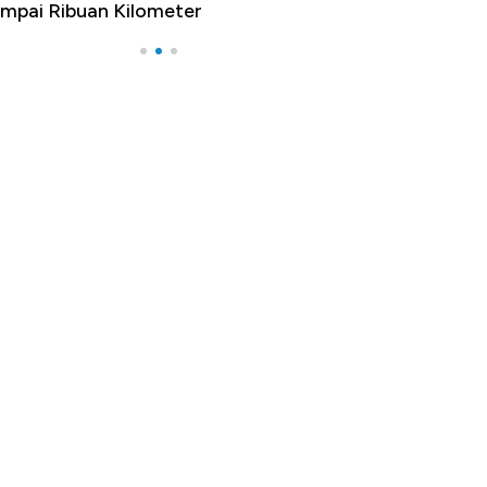
mpai Ribuan Kilometer
Melancong Luar 