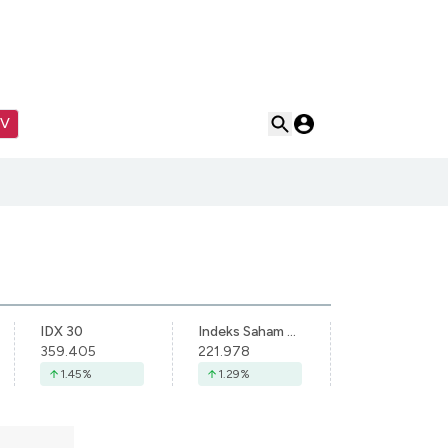
TV
IDX 30
Indeks Saham Syariah Indonesia
359.405
221.978
1.45
%
1.29
%