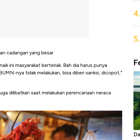
4.
5.
an cadangan yang besar.
F
aik ini masyarakat berteriak. Bah dia harus punya
BUMN-nya tidak melakukan, bisa diberi sanksi, dicopot,"
juga dilibatkan saat melakukan perencanaan neraca
Begini Cara Korsel atasi Panas Tanpa AC
Da