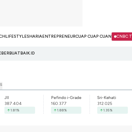
CH
LIFESTYLE
SHARIA
ENTREPRENEUR
CUAP CUAP CUAN
CNBC 
C
BERBUATBAIK.ID
S
JII
Pefindo i-Grade
Sri-Kehati
387.404
160.377
312.025
1.81
%
1.88
%
1.35
%