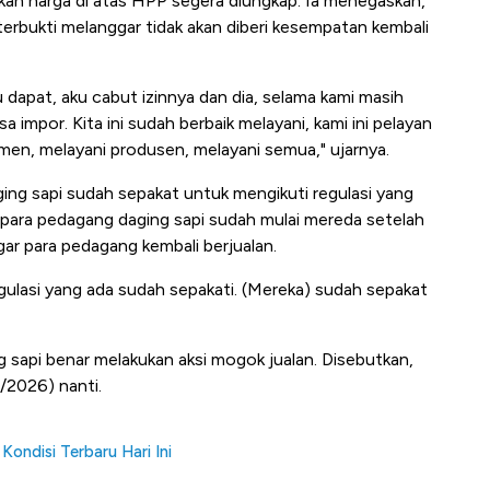
kan harga di atas HPP segera diungkap. Ia menegaskan,
terbukti melanggar tidak akan diberi kesempatan kembali
 dapat, aku cabut izinnya dan dia, selama kami masih
sa impor. Kita ini sudah berbaik melayani, kami ini pelayan
men, melayani produsen, melayani semua," ujarnya.
ing sapi sudah sepakat untuk mengikuti regulasi yang
 para pedagang daging sapi sudah mulai mereda setelah
ar para pedagang kembali berjualan.
egulasi yang ada sudah sepakati. (Mereka) sudah sepakat
 sapi benar melakukan aksi mogok jualan. Disebutkan,
1/2026) nanti.
Kondisi Terbaru Hari Ini