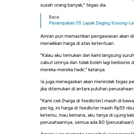
Dominasi China Menggila, Ja
susah orang banyak," tegas dia.
Impor 100 Negara
Baca:
Penampakan 55 Lapak Daging Kosong-Le
Amran pun memastikan pengawasan akan dilak
menaikkan harga di atas ketentuan.
"Kalau aku temukan dan kami langsung suruh 
cabut izinnya dan tidak boleh lagi berbisnis 
mereka-mereka hadir," katanya.
Ia juga menegaskan akan menindak tegas pe
jika ditemukan di antara puluhan perusahaan
"Kami cek (harga di feedloter) masih di baw
per kg, ini harga di feedloter masih Rp55 rib
ketemu, mau kemana, aku tanya di ujung kalau
perusahaannya, semua ada 80 (perusahaan) 