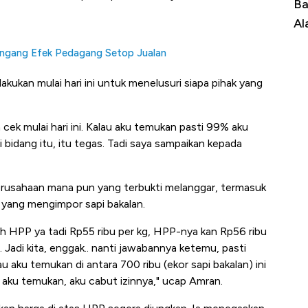
di Sumber
Bangkit dari Kubur! Bisnis Furniture &
In
Alas Kaki Tumbuh Double Digit
RI
ngang Efek Pedagang Setop Jualan
ukan mulai hari ini untuk menelusuri siapa pihak yang
cek mulai hari ini. Kalau aku temukan pasti 99% aku
di bidang itu, itu tegas. Tadi saya sampaikan kepada
rusahaan mana pun yang terbukti melanggar, termasuk
 yang mengimpor sapi bakalan.
ah HPP ya tadi Rp55 ribu per kg, HPP-nya kan Rp56 ribu
u. Jadi kita, enggak.. nanti jawabannya ketemu, pasti
 aku temukan di antara 700 ribu (ekor sapi bakalan) ini
aku temukan, aku cabut izinnya," ucap Amran.