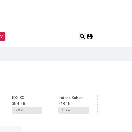
TV
IDX 30
Indeks Saham Syariah Indonesia
354.26
219.16
0
%
0
%