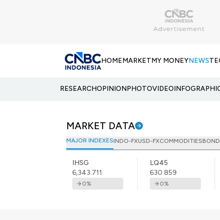
HOME
MARKET
MY MONEY
NEWS
TE
RESEARCH
OPINION
PHOTO
VIDEO
INFOGRAPHI
MARKET DATA
MAJOR INDEXES
INDO-FX
USD-FX
COMMODITIES
BOND
IHSG
LQ45
6,343.711
630.859
0
%
0
%