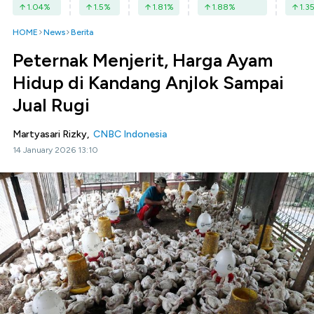
1.04
%
1.5
%
1.81
%
1.88
%
1.3
HOME
News
Berita
Peternak Menjerit, Harga Ayam
Hidup di Kandang Anjlok Sampai
Jual Rugi
Martyasari Rizky,
CNBC Indonesia
14 January 2026 13:10