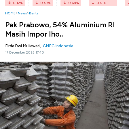
-0.12
%
-0.49
%
-0.68
%
-0.41
%
HOME
News
Berita
Pak Prabowo, 54% Aluminium RI
Masih Impor lho..
Firda Dwi Muliawati,
CNBC Indonesia
17 December 2025 17:40