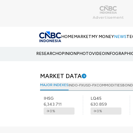
HOME
MARKET
MY MONEY
NEWS
TE
RESEARCH
OPINION
PHOTO
VIDEO
INFOGRAPHI
MARKET DATA
MAJOR INDEXES
INDO-FX
USD-FX
COMMODITIES
BOND
IHSG
LQ45
6,343.711
630.859
0
%
0
%