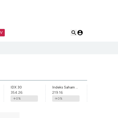
TV
IDX 30
Indeks Saham Syariah Indonesia
354.26
219.16
0
%
0
%