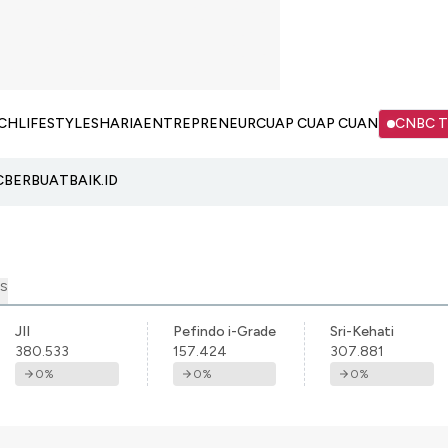
CH
LIFESTYLE
SHARIA
ENTREPRENEUR
CUAP CUAP CUAN
CNBC 
C
BERBUATBAIK.ID
S
JII
Pefindo i-Grade
Sri-Kehati
380.533
157.424
307.881
0
%
0
%
0
%