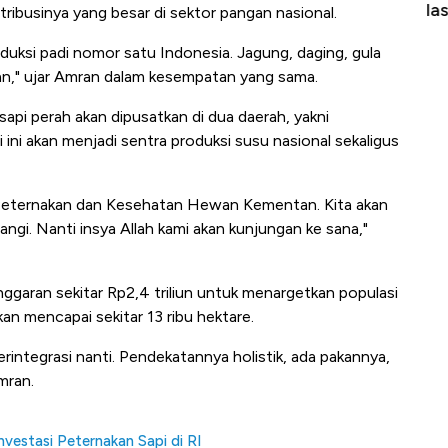
Alas Kaki Tumbuh Double Digit
RI
ribusinya yang besar di sektor pangan nasional.
roduksi padi nomor satu Indonesia. Jagung, daging, gula
an," ujar Amran dalam kesempatan yang sama.
i perah akan dipusatkan di dua daerah, yakni
 ini akan menjadi sentra produksi susu nasional sekaligus
n Peternakan dan Kesehatan Hewan Kementan. Kita akan
ngi. Nanti insya Allah kami akan kunjungan ke sana,"
ggaran sekitar Rp2,4 triliun untuk menargetkan populasi
kan mencapai sekitar 13 ribu hektare.
rintegrasi nanti. Pendekatannya holistik, ada pakannya,
mran.
vestasi Peternakan Sapi di RI