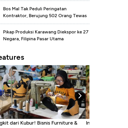
Bos Mal Tak Peduli Peringatan
Kontraktor, Berujung 502 Orang Tewas
Pikap Produksi Karawang Diekspor ke 27
Negara, Filipina Pasar Utama
eatures
dustri Susu Jadi Bintang Baru Ekonomi
5 Raja Ekonomi 