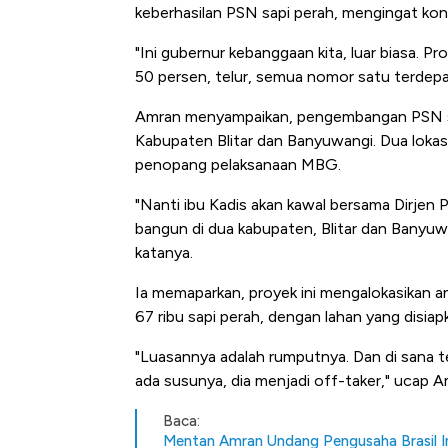
keberhasilan PSN sapi perah, mengingat kont
"Ini gubernur kebanggaan kita, luar biasa. P
50 persen, telur, semua nomor satu terdep
Amran menyampaikan, pengembangan PSN sap
Kabupaten Blitar dan Banyuwangi. Dua lokasi
penopang pelaksanaan MBG.
"Nanti ibu Kadis akan kawal bersama Dirje
bangun di dua kabupaten, Blitar dan Banyuwa
katanya.
Ia memaparkan, proyek ini mengalokasikan an
67 ribu sapi perah, dengan lahan yang disiap
"Luasannya adalah rumputnya. Dan di sana te
ada susunya, dia menjadi off-taker," ucap A
Baca:
Mentan Amran Undang Pengusaha Brasil In