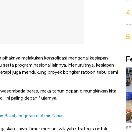
4.
5.
F
h pihaknya melakukan konsolidasi mengenai kesiapan
erta program nasional lainnya. Menurutnya, kesiapan
 tetapi juga mendukung proyek bongkar ratoon tebu demi
swasembada beras, maka tahun depan dimungkinkan kita
lini paling depan," ujarnya.
 Bakal Jor-joran di Akhir Tahun
Bangkit dari Kubur! Bisnis Furniture &
In
askan Jawa Timur menjadi wilayah strategis untuk