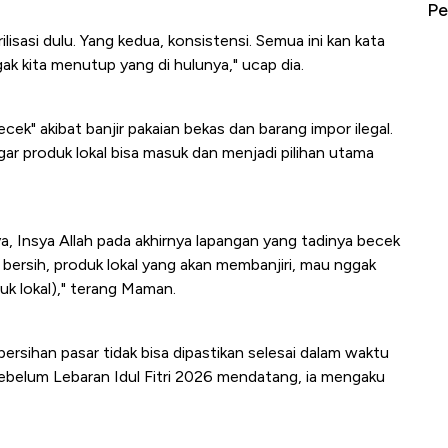
erbahaya
Mana yang Cuannya Paling Menyala?
Pe
lisasi dulu. Yang kedua, konsistensi. Semua ini kan kata
ak kita menutup yang di hulunya," ucap dia.
cek" akibat banjir pakaian bekas dan barang impor ilegal.
gar produk lokal bisa masuk dan menjadi pilihan utama
a, Insya Allah pada akhirnya lapangan yang tadinya becek
 itu bersih, produk lokal yang akan membanjiri, mau nggak
uk lokal)," terang Maman.
sihan pasar tidak bisa dipastikan selesai dalam waktu
sebelum Lebaran Idul Fitri 2026 mendatang, ia mengaku