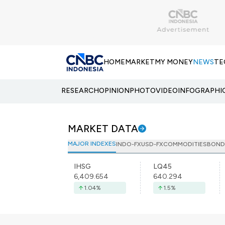
HOME
MARKET
MY MONEY
NEWS
TE
RESEARCH
OPINION
PHOTO
VIDEO
INFOGRAPHI
MARKET DATA
MAJOR INDEXES
INDO-FX
USD-FX
COMMODITIES
BOND
IHSG
LQ45
6,409.654
640.294
1.04
%
1.5
%