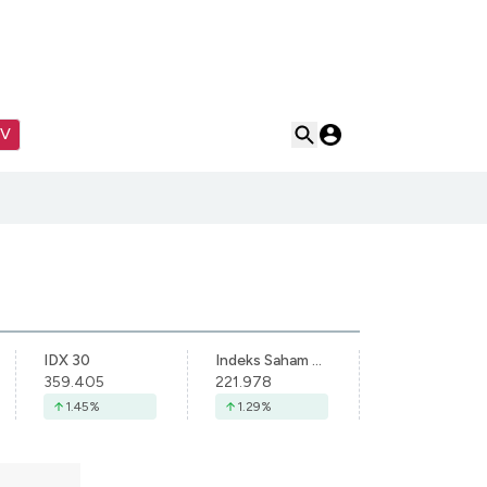
TV
IDX 30
Indeks Saham Syariah Indonesia
359.405
221.978
1.45
%
1.29
%