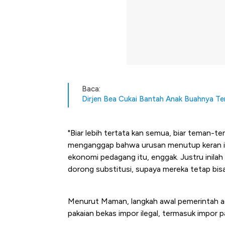
Baca:
Dirjen Bea Cukai Bantah Anak Buahnya Ter
"Biar lebih tertata kan semua, biar teman-tema
menganggap bahwa urusan menutup keran impo
ekonomi pedagang itu, enggak. Justru inilah
dorong substitusi, supaya mereka tetap bisa
Menurut Maman, langkah awal pemerintah ada
pakaian bekas impor ilegal, termasuk impor p
Kongo Tutup Keran Ekspor, 