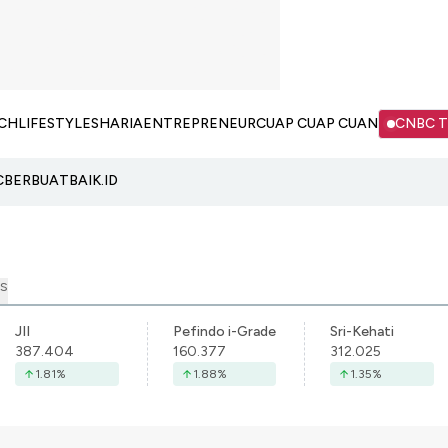
CH
LIFESTYLE
SHARIA
ENTREPRENEUR
CUAP CUAP CUAN
CNBC 
C
BERBUATBAIK.ID
S
JII
Pefindo i-Grade
Sri-Kehati
387.404
160.377
312.025
1.81
%
1.88
%
1.35
%