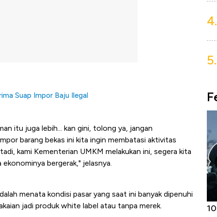
4.
5.
F
ima Suap Impor Baju Ilegal
n itu juga lebih... kan gini, tolong ya, jangan
r barang bekas ini kita ingin membatasi aktivitas
 tadi, kami Kementerian UMKM melakukan ini, segera kita
 ekonominya bergerak," jelasnya.
lah menata kondisi pasar yang saat ini banyak dipenuhi
akaian jadi produk white label atau tanpa merek.
Harga
Adu Panas Kinerja Emiten Minyak RI,
10