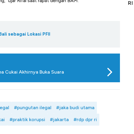
g," ujar Rifai saat rapat dengan BAM.
git
RI
A
ali sebagai Lokasi PFII
ea Cukai Akhirnya Buka Suara
legal
#pungutan ilegal
#jaka budi utama
ai
#praktik korupsi
#jakarta
#rdp dpr ri