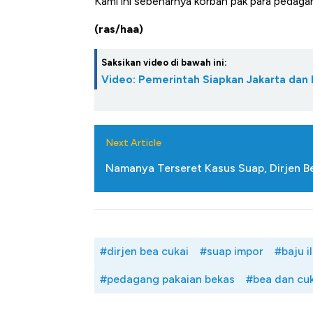
Kami ini sebenarnya korban pak para pedagan
Alas Kaki Tumbuh Double Di
(ras/haa)
Saksikan video di bawah ini:
Video: Pemerintah Siapkan Jakarta dan B
Next Article
Namanya Terseret Kasus Suap, Dirjen B
#dirjen bea cukai
#suap impor
#baju i
#pedagang pakaian bekas
#bea dan cuk