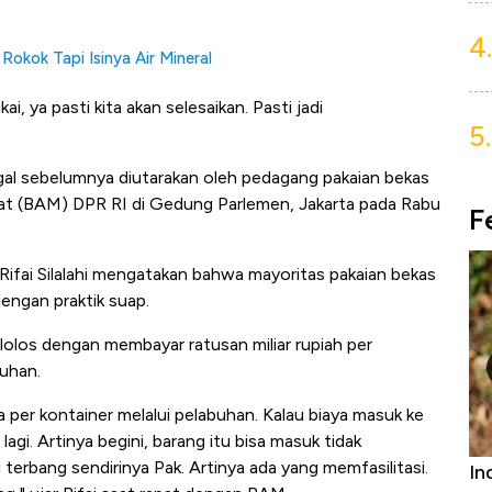
4.
okok Tapi Isinya Air Mineral
i, ya pasti kita akan selesaikan. Pasti jadi
5.
egal sebelumnya diutarakan oleh pedagang pakaian bekas
at (BAM) DPR RI di Gedung Parlemen, Jakarta pada Rabu
F
Rifai Silalahi mengatakan bahwa mayoritas pakaian bekas
dengan praktik suap.
lolos dengan membayar ratusan miliar rupiah per
buhan.
ta per kontainer melalui pelabuhan. Kalau biaya masuk ke
agi. Artinya begini, barang itu bisa masuk tidak
erbang sendirinya Pak. Artinya ada yang memfasilitasi.
urniture &
Industri Susu Jadi Bintang Baru Ekonomi
5