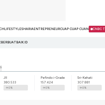
CH
LIFESTYLE
SHARIA
ENTREPRENEUR
CUAP CUAP CUAN
CNBC 
C
BERBUATBAIK.ID
S
JII
Pefindo i-Grade
Sri-Kehati
380.533
157.424
307.881
0
%
0
%
0
%