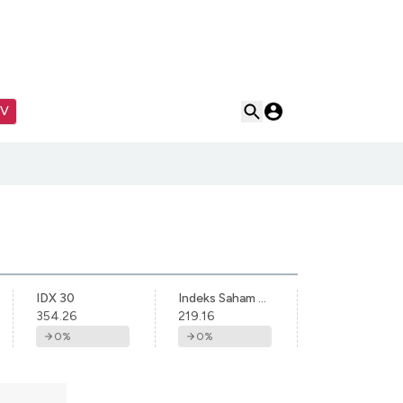
TV
IDX 30
Indeks Saham Syariah Indonesia
354.26
219.16
0
%
0
%