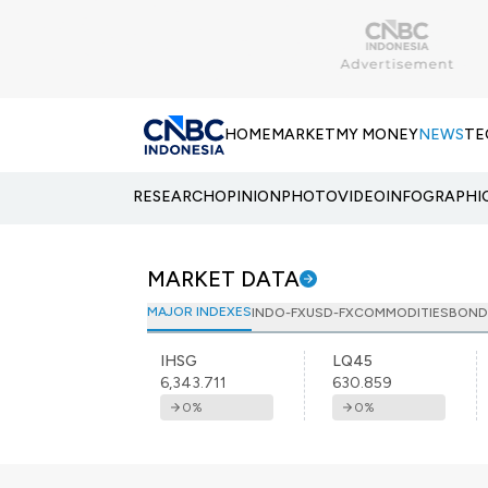
HOME
MARKET
MY MONEY
NEWS
TE
RESEARCH
OPINION
PHOTO
VIDEO
INFOGRAPHI
MARKET DATA
MAJOR INDEXES
INDO-FX
USD-FX
COMMODITIES
BOND
IHSG
LQ45
6,343.711
630.859
0
%
0
%