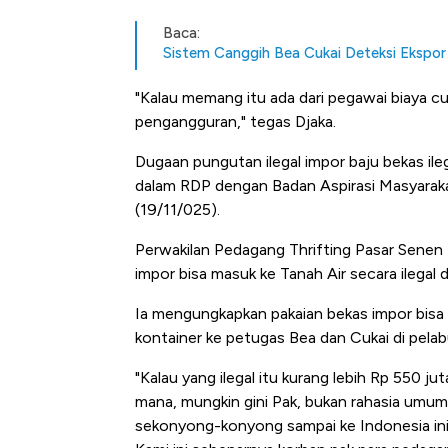
Baca:
Sistem Canggih Bea Cukai Deteksi Ekspor R
"Kalau memang itu ada dari pegawai biaya cuka
pengangguran," tegas Djaka.
Dugaan pungutan ilegal impor baju bekas il
dalam RDP dengan Badan Aspirasi Masyarak
(19/11/025).
Perwakilan Pedagang Thrifting Pasar Senen 
impor bisa masuk ke Tanah Air secara ilegal 
Ia mengungkapkan pakaian bekas impor bisa 
kontainer ke petugas Bea dan Cukai di pela
"Kalau yang ilegal itu kurang lebih Rp 550 ju
mana, mungkin gini Pak, bukan rahasia umum l
sekonyong-konyong sampai ke Indonesia ini t
Bangkit dari Kubur! Bisnis F