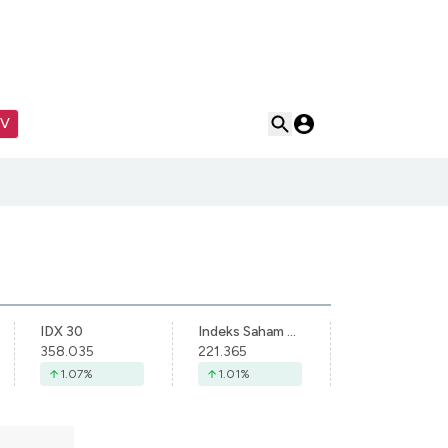
TV
IDX 30
Indeks Saham Syariah Indonesia
358.035
221.365
1.07
%
1.01
%