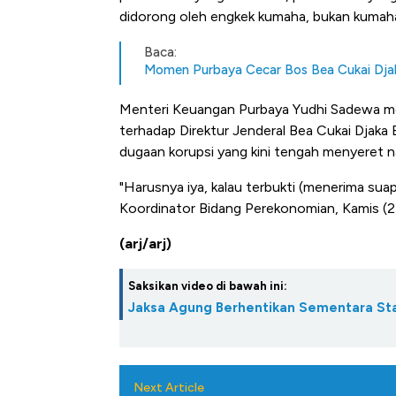
Harga Batu Bara Ban
didorong oleh engkek kumaha, bukan kumaha
Baik Buat Pengusaha
Baca:
Momen Purbaya Cecar Bos Bea Cukai Djak
Menteri Keuangan Purbaya Yudhi Sadewa m
terhadap Direktur Jenderal Bea Cukai Djaka 
dugaan korupsi yang kini tengah menyeret 
"Harusnya iya, kalau terbukti (menerima suap
Koordinator Bidang Perekonomian, Kamis (2
(arj/arj)
Saksikan video di bawah ini:
Jaksa Agung Berhentikan Sementara Sta
Next Article