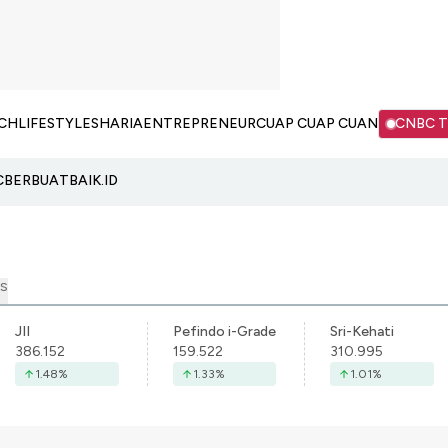
CH
LIFESTYLE
SHARIA
ENTREPRENEUR
CUAP CUAP CUAN
CNBC 
C
BERBUATBAIK.ID
S
JII
Pefindo i-Grade
Sri-Kehati
386.152
159.522
310.995
1.48
%
1.33
%
1.01
%