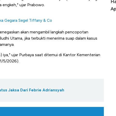
gkit, Ada Kabar
Harga Emas Jatuh Usai Terbang 3 H
 engkeh," ujar Prabowo.
 RI
Apa yang Sebenarnya Terjadi?
a Gegara Segel Tiffany & Co
enegaskan akan mengambil langkah pencopotan
Budhi Utama, jika terbukti menerima suap dalam kasus
namanya.
) iya," ujar Purbaya saat ditemui di Kantor Kementerian
1/5/2026).
tus Jaksa Dari Febrie Adriansyah