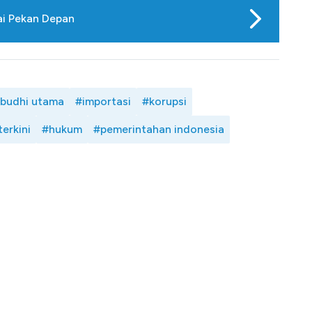
ai Pekan Depan
 budhi utama
#importasi
#korupsi
terkini
#hukum
#pemerintahan indonesia