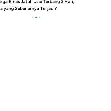
ari,
Dominasi China Menggila, Jadi Sumber
Impor 100 Negara