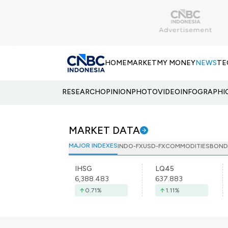
HOME
MARKET
MY MONEY
NEWS
TE
RESEARCH
OPINION
PHOTO
VIDEO
INFOGRAPHI
MARKET DATA
MAJOR INDEXES
INDO-FX
USD-FX
COMMODITIES
BOND
IHSG
LQ45
6,388.483
637.883
0.71
%
1.11
%