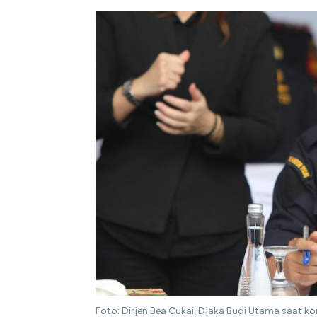
Foto: Dirjen Bea Cukai, Djaka Budi Utama saat k