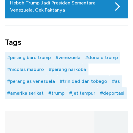
Heboh Trump Jadi Presiden Sementara
Venezuela, Cek Faktanya
Tags
#perang baru trump
#venezuela
#donald trump
#nicolas maduro
#perang narkoba
#perang as venezuela
#trinidad dan tobago
#as
#amerika serikat
#trump
#jet tempur
#deportasi