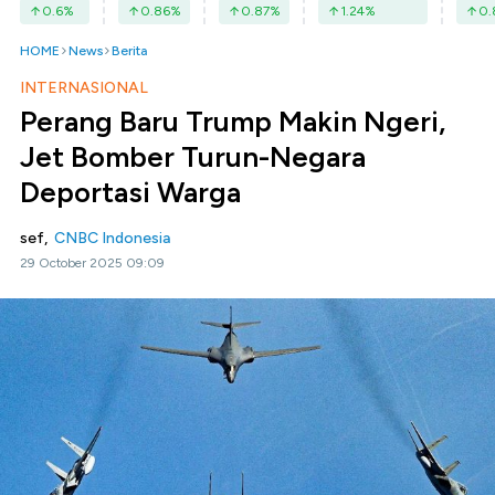
0.6
%
0.86
%
0.87
%
1.24
%
0.
HOME
News
Berita
INTERNASIONAL
Perang Baru Trump Makin Ngeri,
Jet Bomber Turun-Negara
Deportasi Warga
sef,
CNBC Indonesia
29 October 2025 09:09