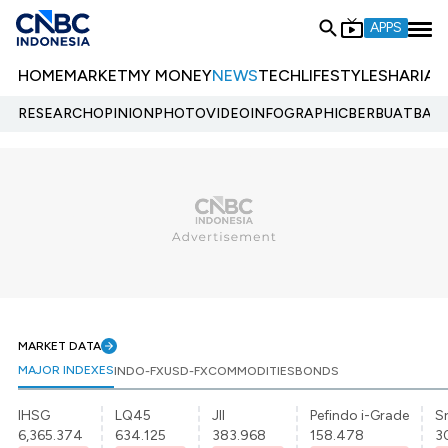
APPS
HOME
MARKET
MY MONEY
NEWS
TECH
LIFESTYLE
SHARIA
E
RESEARCH
OPINION
PHOTO
VIDEO
INFOGRAPHIC
BERBUATBAIK.
MARKET DATA
MAJOR INDEXES
INDO-FX
USD-FX
COMMODITIES
BONDS
IHSG
LQ45
JII
Pefindo i-Grade
Sr
6,365.374
634.125
383.968
158.478
3