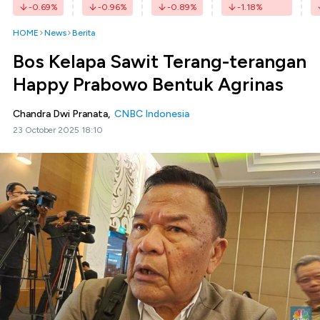
-0.69
%
-0.96
%
-0.89
%
-1.18
%
HOME
News
Berita
Bos Kelapa Sawit Terang-terangan
Happy Prabowo Bentuk Agrinas
Chandra Dwi Pranata,
CNBC Indonesia
23 October 2025 18:10