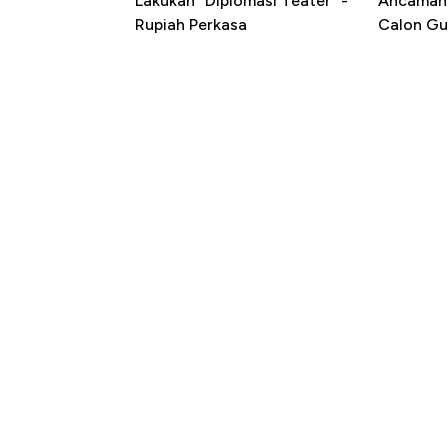
Lakukan "Diplomasi Teater" -
Ancaman 
Rupiah Perkasa
Calon Gu