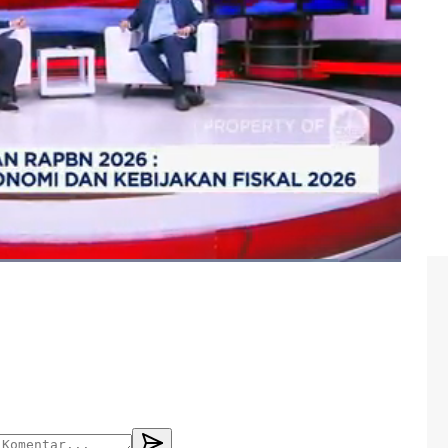
to abimanyu
#pajak