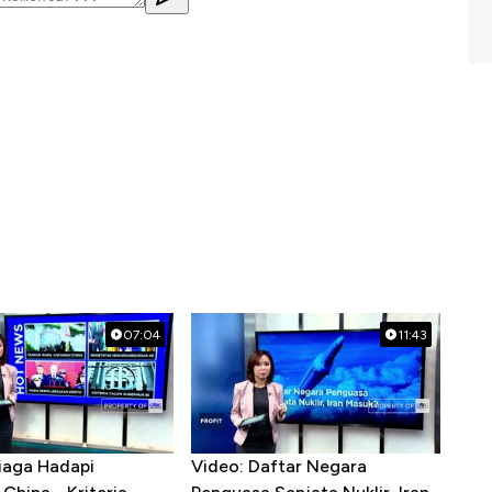
07:04
11:43
iaga Hadapi
Video: Daftar Negara