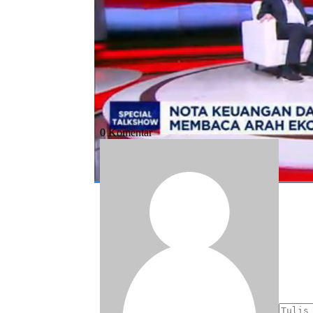
Bagikan:
#rapbn 2026
#chairul tanjung
#anggi