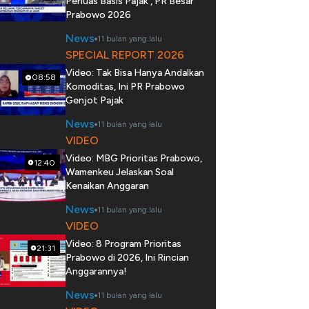
Perluas Basis Pajak , PR Besar
Prabowo 2026
News
11 bulan yang lalu
SPECIAL REPORT 2026
Video: Tak Bisa Hanya Andalkan
08:58
Komoditas, Ini PR Prabowo
Genjot Pajak
News
11 bulan yang lalu
VIDEO
Video: MBG Prioritas Prabowo,
12:40
Wamenkeu Jelaskan Soal
Kenaikan Anggaran
News
11 bulan yang lalu
VIDEO
Video: 8 Program Prioritas
21:31
Prabowo di 2026, Ini Rincian
Anggarannya!
News
11 bulan yang lalu