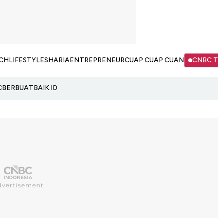
CH
LIFESTYLE
SHARIA
ENTREPRENEUR
CUAP CUAP CUAN
CNBC 
C
BERBUATBAIK.ID