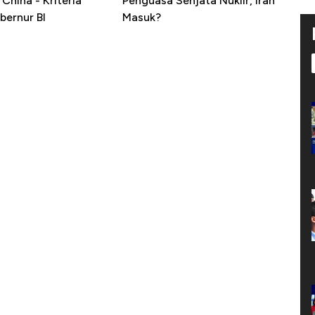
China - Kriteria
Penguasa Senjata Nuklir, Iran
bernur BI
Masuk?