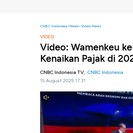
CNBC Indonesia
News
Video News
VIDEO
Video: Wamenkeu ke 
Kenaikan Pajak di 20
CNBC Indonesia TV,
CNBC Indonesia
15 August 2025 17:31
Jakarta, CNBC Indonesia
- Wakil Menteri
pemerintah tidak akan mengenakan pajak bar
Selengkapnya simak dalam Special Report 