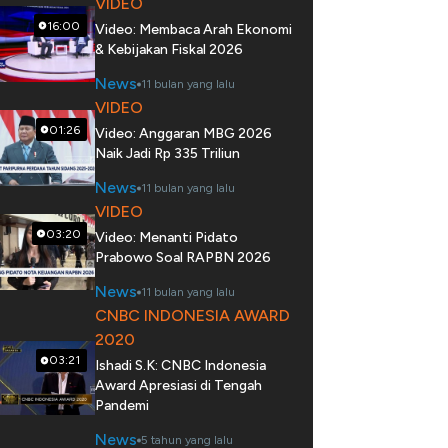
VIDEO
16:00
Video: Membaca Arah Ekonomi
& Kebijakan Fiskal 2026
News
11 bulan yang lalu
VIDEO
01:26
Video: Anggaran MBG 2026
Naik Jadi Rp 335 Triliun
News
11 bulan yang lalu
VIDEO
03:20
Video: Menanti Pidato
Prabowo Soal RAPBN 2026
News
11 bulan yang lalu
CNBC INDONESIA AWARD
2020
03:21
Ishadi S.K: CNBC Indonesia
Award Apresiasi di Tengah
Pandemi
News
5 tahun yang lalu