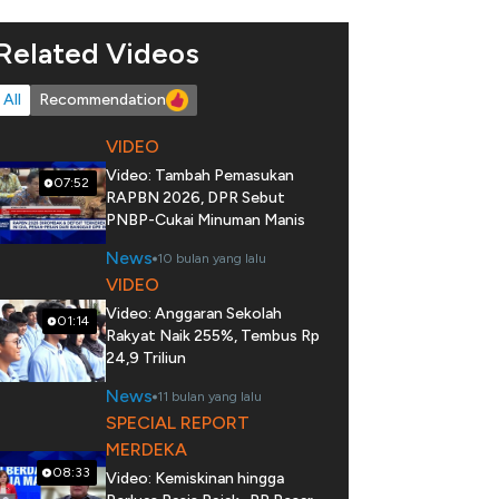
Related Videos
All
Recommendation
VIDEO
Video: Tambah Pemasukan
07:52
RAPBN 2026, DPR Sebut
PNBP-Cukai Minuman Manis
News
10 bulan yang lalu
VIDEO
Video: Anggaran Sekolah
01:14
Rakyat Naik 255%, Tembus Rp
24,9 Triliun
News
11 bulan yang lalu
SPECIAL REPORT
MERDEKA
08:33
Video: Kemiskinan hingga