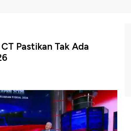
CT Pastikan Tak Ada
26
 Keuangan Anggito Abimanyu menegaskan bahwa
u ataupun menaikkan tarif pajak apapun pada 2026.
CNBC Indonesia, Rabu (16/08/2023).