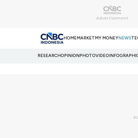
HOME
MARKET
MY MONEY
NEWS
TE
RESEARCH
OPINION
PHOTO
VIDEO
INFOGRAPHI