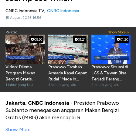
CNBC Indonesia TV,
CNBC Indonesia
15 August 2025 16:56
Related
Show More
05:30
01:21
01:20
Video: Dilema
Prabowo Tambah
Prabowo: Situasi di
Program Makan
Armada Kapal Cepat
LCS & Taiwan Bisa
Bergizi Gratis
Rudal "Made in
Terjadi Perang
Hingga Perang
1 tahun yang lalu
Indonesia"
4 tahun yang lalu
Terbuka
4 tahun yang lalu
Rusia-Ukraina
Jakarta, CNBC Indonesia
- Presiden Prabowo
Subianto menegaskan anggaran Makan Bergizi
Gratis (MBG) akan mencapai R...
Show More