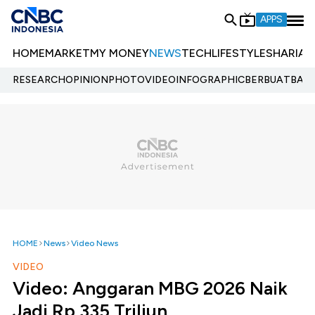
APPS
HOME
MARKET
MY MONEY
NEWS
TECH
LIFESTYLE
SHARIA
E
RESEARCH
OPINION
PHOTO
VIDEO
INFOGRAPHIC
BERBUATBAIK.
HOME
News
Video News
VIDEO
Video: Anggaran MBG 2026 Naik
Jadi Rp 335 Triliun