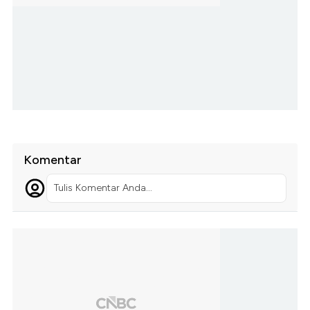
Komentar
Tulis Komentar Anda...