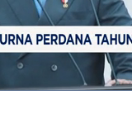
Dimuat
:
84.26%