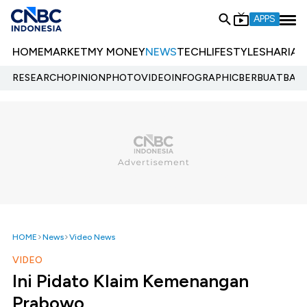
APPS
HOME
MARKET
MY MONEY
NEWS
TECH
LIFESTYLE
SHARIA
E
RESEARCH
OPINION
PHOTO
VIDEO
INFOGRAPHIC
BERBUATBAIK.
HOME
News
Video News
VIDEO
Ini Pidato Klaim Kemenangan
Prabowo