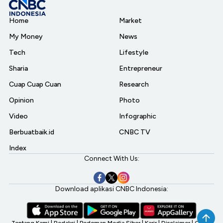
Home
Market
My Money
News
Tech
Lifestyle
Sharia
Entrepreneur
Cuap Cuap Cuan
Research
Opinion
Photo
Video
Infographic
Berbuatbaik.id
CNBC TV
Index
Connect With Us:
Download aplikasi CNBC Indonesia:
Tentang Kami
|
Redaksi
|
Pedoman Media Siber
|
Karir
|
Disclaimer
|
CNBC