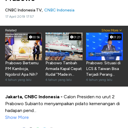
CNBC Indonesia TV,
CNBC Indonesia
17 April 2019 17:57
Related
Show More
00:56
01:21
01:20
Prabowo Bertemu
Prabowo Tambah
Prabowo: Situasi di
PM Kamboja,
Armada Kapal Cepat
LCS & Taiwan Bisa
Ngobrol Apa Nih?
Rudal "Made in
Terjadi Perang
4 tahun yang lalu
Indonesia"
4 tahun yang lalu
Terbuka
4 tahun yang lalu
Jakarta, CNBC Indonesia -
Calon Presiden no urut 2
Prabowo Subianto menyampaikan pidato kemenangan di
hadapan pend...
Show More