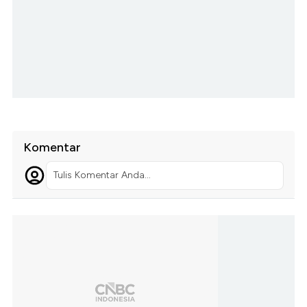
Komentar
Tulis Komentar Anda...