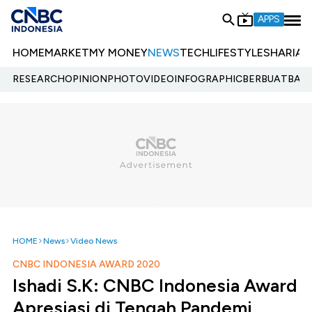
APPS
HOME
MARKET
MY MONEY
NEWS
TECH
LIFESTYLE
SHARIA
E
RESEARCH
OPINION
PHOTO
VIDEO
INFOGRAPHIC
BERBUATBAIK.
HOME
News
Video News
CNBC INDONESIA AWARD 2020
Ishadi S.K: CNBC Indonesia Award
Apresiasi di Tengah Pandemi