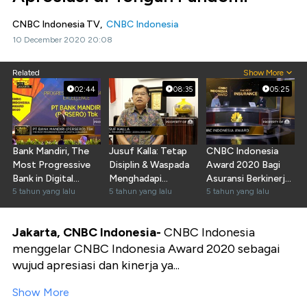
CNBC Indonesia TV,
CNBC Indonesia
10 December 2020 20:08
Related
Show More
02:44
08:35
05:25
Bank Mandiri, The
Jusuf Kalla: Tetap
CNBC Indonesia
Most Progressive
Disiplin & Waspada
Award 2020 Bagi
Bank in Digital
Menghadapi
Asuransi Berkinerja
Excellence
5 tahun yang lalu
Pandemi
5 tahun yang lalu
Baik
5 tahun yang lalu
Jakarta, CNBC Indonesia-
CNBC Indonesia
menggelar CNBC Indonesia Award 2020 sebagai
wujud apresiasi dan kinerja ya...
Show More