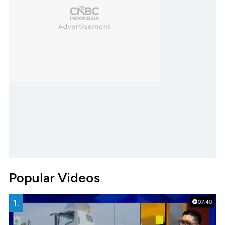
Popular Videos
1.
07:40