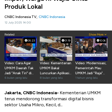
Produk Lokal
CNBC Indonesia TV,
CNBC Indonesia
12 July 2025 14:00
Related
Show More
08:23
01:19
10:06
Video: Cara Agar
Video: Kementerian
Video: Modernisasi,
UMKM Daerah Tak
UMKM Bakal
Pemerintah Mau
Jadi "Anak Tiri" di
Luncurkan Aplikasi
UMKM Jadi "Raja"
Negeri Sendiri
6 bulan yang lalu
Khusus UMKM
8 bulan yang lalu
Pasar Digital
1 tahun yang lalu
Jakarta, CNBC Indonesia-
Kementerian UMKM
terus mendorong transformasi digital bisnis
sektor Usaha Mikro, Kecil, d...