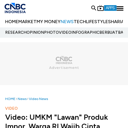
APPS
HOME
MARKET
MY MONEY
NEWS
TECH
LIFESTYLE
SHARIA
E
RESEARCH
OPINION
PHOTO
VIDEO
INFOGRAPHIC
BERBUATBAIK.
HOME
News
Video News
VIDEO
Video: UMKM "Lawan" Produk
Impor, Warga RI Wajib Cinta