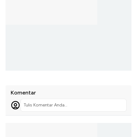
Komentar
Tulis Komentar Anda...