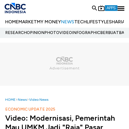
APPS
HOME
MARKET
MY MONEY
NEWS
TECH
LIFESTYLE
SHARIA
E
RESEARCH
OPINION
PHOTO
VIDEO
INFOGRAPHIC
BERBUATBAIK.
HOME
News
Video News
ECONOMIC UPDATE 2025
Video: Modernisasi, Pemerintah
Mau UMKM Jadi "Raja" Pasar