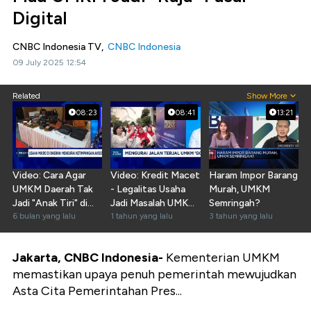
Digital
CNBC Indonesia TV,
CNBC Indonesia
09 July 2025 12:54
Related
Show More
08:23
08:41
13:21
Video: Cara Agar
Video: Kredit Macet
Haram Impor Barang
UMKM Daerah Tak
- Legalitas Usaha
Murah, UMKM
Jadi "Anak Tiri" di
Jadi Masalah UMKM,
Semringah?
Negeri Sendiri
6 bulan yang lalu
Ada Solusi?
1 tahun yang lalu
3 tahun yang lalu
Jakarta, CNBC Indonesia-
Kementerian UMKM
memastikan upaya penuh pemerintah mewujudkan
Asta Cita Pemerintahan Pres...