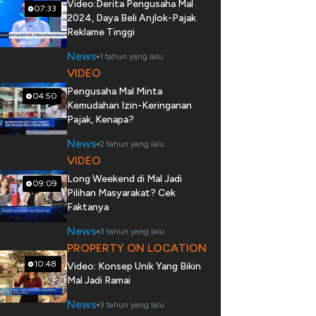
Video:Derita Pengusaha Mal
07:33
2024, Daya Beli Anjlok-Pajak
Reklame Tinggi
News
1 tahun yang lalu
VIDEO
Pengusaha Mal Minta
04:50
Kemudahan Izin-Keringanan
Pajak, Kenapa?
News
2 tahun yang lalu
VIDEO
Long Weekend di Mal Jadi
09:09
Pilihan Masyarakat? Cek
Faktanya
News
3 tahun yang lalu
PROPERTY ON LOCATION
10:48
Video: Konsep Unik Yang Bikin
Mal Jadi Ramai
News
3 tahun yang lalu