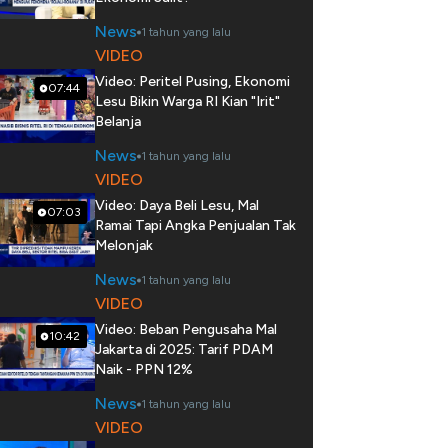
News
1 tahun yang lalu
VIDEO
Video: Peritel Pusing, Ekonomi
07:44
Lesu Bikin Warga RI Kian "Irit"
Belanja
News
1 tahun yang lalu
VIDEO
Video: Daya Beli Lesu, Mal
07:03
Ramai Tapi Angka Penjualan Tak
Melonjak
News
1 tahun yang lalu
VIDEO
Video: Beban Pengusaha Mal
10:42
Jakarta di 2025: Tarif PDAM
Naik - PPN 12%
News
1 tahun yang lalu
VIDEO