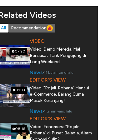
Related Videos
All
Recommendation
VIDEO
Video: Demo Mereda, Mal
07:20
Bersiasat Tarik Pengujung di
Long Weekend
News
11 bulan yang lalu
EDITOR'S VIEW
Video: "Rojali-Rohana" Hantui
09:13
e-Commerce, Barang Cuma
Masuk Keranjang!
News
1 tahun yang lalu
EDITOR'S VIEW
Video: Fenomena "Rojali-
08:16
Rohana" di Pusat Belanja, Alarm
Ekonomi Sulit?