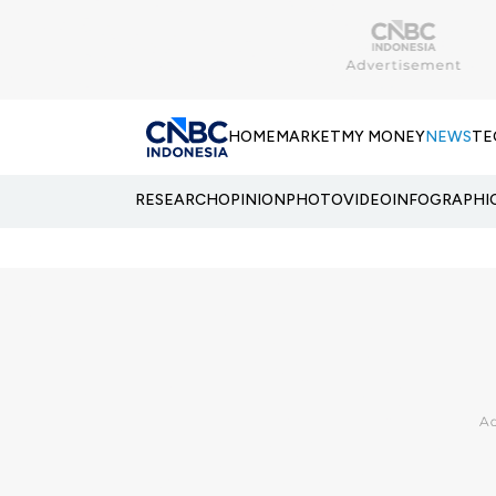
HOME
MARKET
MY MONEY
NEWS
TE
RESEARCH
OPINION
PHOTO
VIDEO
INFOGRAPHI