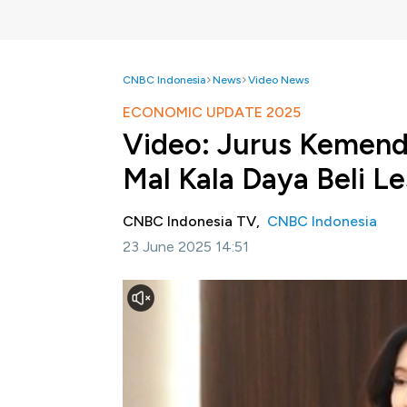
CNBC Indonesia
News
Video News
ECONOMIC UPDATE 2025
Video: Jurus Kemend
Mal Kala Daya Beli L
CNBC Indonesia TV,
CNBC Indonesia
23 June 2025 14:51
Jakarta, CNBC Indonesia-
Transformasi te
global turut mendorong terjadinya peraliha
Menteri Perdagangan RI, Budi Santoso meny
konsumsi warga RI usia produktif adala
dengan jumlah 37% pedagang melakukan per