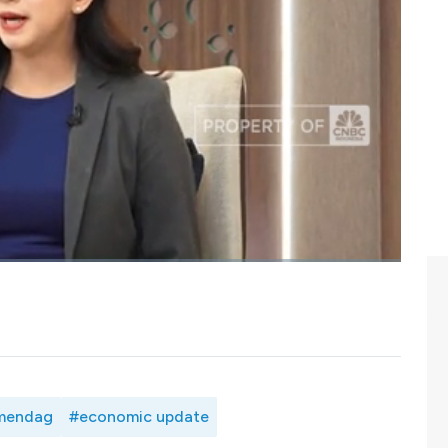
n elektronik membuat banyak ritel modern mengalami
gkungan penduduk mengalami lonjakan kinerja. Menghadapi
ng transformasi pusat belanja didorong untuk melakukan
a menarik jumlah kunjungan masyarakat.
lisasi pasar rakyat hingga warung kelontongan sebagai
.
tkan perdagangan besar dan kecil di tengah perubahan
lengkapnya simak dialog Syarifah Rahma dengan Menteri
, CNBC Indonesia (Senin, 23/06/2025)
mendag
#economic update