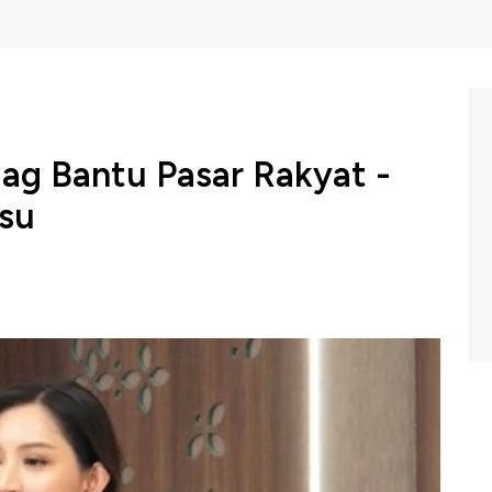
ag Bantu Pasar Rakyat -
esu
knologi digitalisasi dan perubahan tatanan ekonomi
n pola konsumsi masyarakat termasuk di Indonesia.
ebutkan transformasi digital telah membuat 33,3% pola
h pengguna perdagangan elektronik atau e-Commerce
dagangan elektronik berdasarkan data BPS.