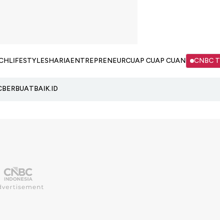
CH
LIFESTYLE
SHARIA
ENTREPRENEUR
CUAP CUAP CUAN
CNBC 
C
BERBUATBAIK.ID