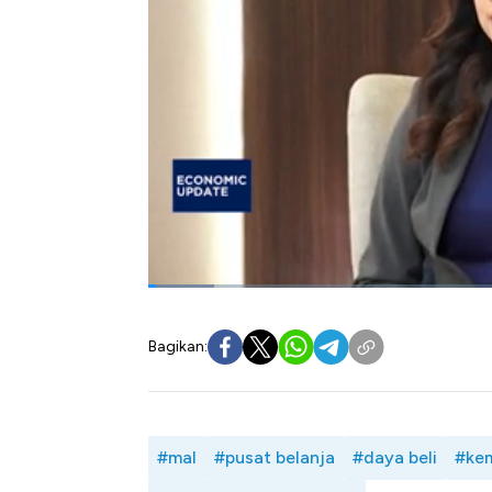
Dibalik lonjakan belanja dan perdaganga
penurunan okupansi meski ritel kecil d lin
hal ini Kemendag bersama asosiasi mendoro
perubahan menjadi ritel hybrid sehingga bis
Selain itu Kemendag juga mendorong digita
kunci menghadapi perubahan pola konsumsi
Seperti apa strategi pemerintah meningka
pola konsumsi dan pelemahan daya beli? Se
Perdagangan RI, Budi Santoso dalam Profit
Bagikan:
#mal
#pusat belanja
#daya beli
#ke