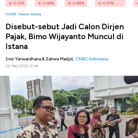
-0.12
%
-0.49
%
-0.68
%
-0.41
%
HOME
News
Berita
Disebut-sebut Jadi Calon Dirjen
Pajak, Bimo Wijayanto Muncul di
Istana
Emir Yanwardhana & Zahwa Madjid,
CNBC Indonesia
20 May 2025 12:46