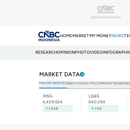
HOME
MARKET
MY MONEY
NEWS
TE
RESEARCH
OPINION
PHOTO
VIDEO
INFOGRAPHI
MARKET DATA
MAJOR INDEXES
INDO-FX
USD-FX
COMMODITIES
BOND
IHSG
LQ45
6,409.654
640.294
1.04
%
1.5
%