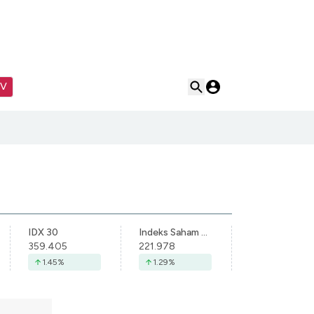
TV
IDX 30
Indeks Saham Syariah Indonesia
359.405
221.978
1.45
%
1.29
%