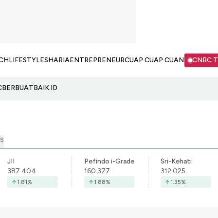
CH
LIFESTYLE
SHARIA
ENTREPRENEUR
CUAP CUAP CUAN
CNBC 
C
BERBUATBAIK.ID
S
JII
Pefindo i-Grade
Sri-Kehati
387.404
160.377
312.025
1.81
%
1.88
%
1.35
%