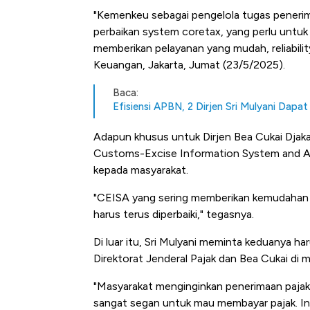
"Kemenkeu sebagai pengelola tugas penerim
perbaikan system coretax, yang perlu untu
memberikan pelayanan yang mudah, reliabilit
Keuangan, Jakarta, Jumat (23/5/2025).
Baca:
Efisiensi APBN, 2 Dirjen Sri Mulyani Dap
Adapun khusus untuk Dirjen Bea Cukai Djak
Customs-Excise Information System and Au
kepada masyarakat.
"CEISA yang sering memberikan kemudahan n
harus terus diperbaiki," tegasnya.
Di luar itu, Sri Mulyani meminta keduanya ha
Direktorat Jenderal Pajak dan Bea Cukai di 
"Masyarakat menginginkan penerimaan pajak
Begini Cara Korsel atasi P
sangat segan untuk mau membayar pajak. Ini 