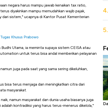
aan negara harus mampu jawab kenaikan tax ratio,
4.
k terus diyakinkan mampu memudahkan wajib pajak,
y dari sistem," ucapnya di Kantor Pusat Kementerian
5.
at Tugas Khusus Prabowo
F
a Budhi Utama, ia meminta supaya sistem CEISA atau
tomation untuk terus bisa andal memberikan pelayanan
amun juga pada saat yang sama sering dikeluhkan,
rus bisa terus menjaga dan meningkatkan citra dari
mata masyarakat.
 naik, namun masyarakat dan dunia usaha biasanya juga
anas Tanpa AC
Daftar Sungai Terpanjang di Dunia,
adalah kontradiksi yang harus terus-menerus dikelola,"