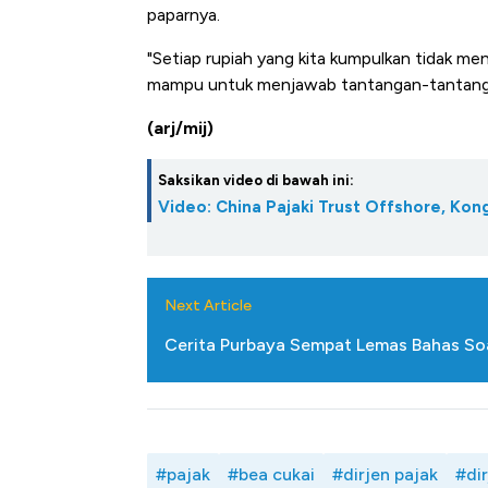
di Jaman Dulu
paparnya.
"Setiap rupiah yang kita kumpulkan tidak me
mampu untuk menjawab tantangan-tantangan 
(arj/mij)
Saksikan video di bawah ini:
Video: China Pajaki Trust Offshore, Kon
Next Article
Cerita Purbaya Sempat Lemas Bahas So
#pajak
#bea cukai
#dirjen pajak
#dir