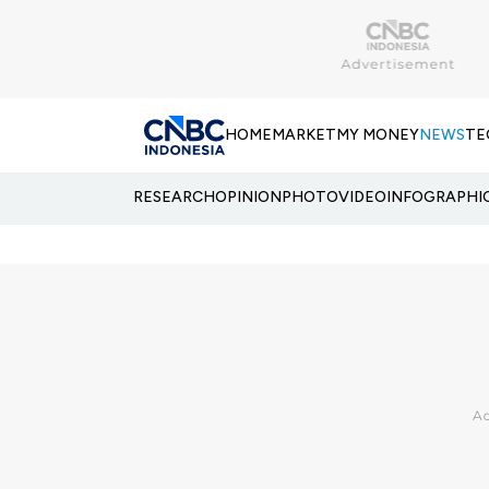
HOME
MARKET
MY MONEY
NEWS
TE
RESEARCH
OPINION
PHOTO
VIDEO
INFOGRAPHI