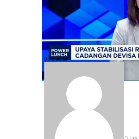
Bagikan:
#bank indonesia
#cadev
#cadangan d