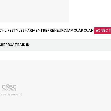
CH
LIFESTYLE
SHARIA
ENTREPRENEUR
CUAP CUAP CUAN
CNBC 
C
BERBUATBAIK.ID