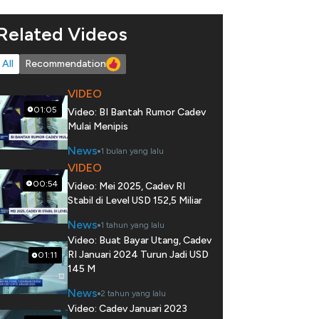
Related Videos
All
Recommendation
VIDEO
01:05
Video: BI Bantah Rumor Cadev
Mulai Menipis
News
1 bulan yang lalu
VIDEO
00:54
Video: Mei 2025, Cadev RI
Stabil di Level USD 152,5 Miliar
News
1 tahun yang lalu
Video: Buat Bayar Utang, Cadev
RI Januari 2024 Turun Jadi USD
01:11
145 M
News
2 tahun yang lalu
Video: Cadev Januari 2023