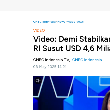
CNBC Indonesia
News
Video News
VIDEO
Video: Demi Stabilka
RI Susut USD 4,6 Mili
CNBC Indonesia TV,
CNBC Indonesia
08 May 2025 14:21
Jakarta, CNBC Indonesia-
Bank Indonesia 
2025 sebesar USD 152,5 miliar. Angka ini men
Selengkapnya dalam program Power Lunch C