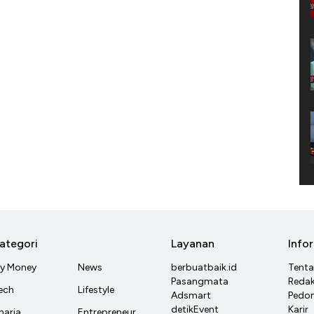
ategori
Layanan
Info
y Money
News
berbuatbaik.id
Tent
Pasangmata
Redak
ech
Lifestyle
Adsmart
Pedom
detikEvent
Karir
haria
Entrepreneur