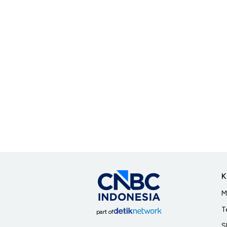
K
M
T
part of
S