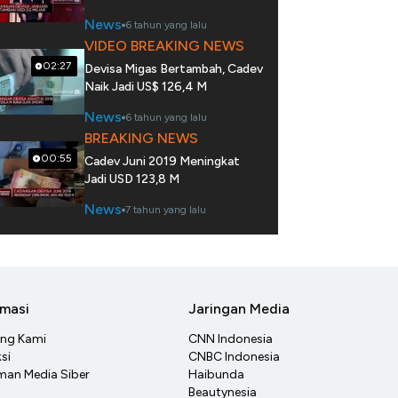
News
6 tahun yang lalu
VIDEO BREAKING NEWS
02:27
Devisa Migas Bertambah, Cadev
Naik Jadi US$ 126,4 M
News
6 tahun yang lalu
BREAKING NEWS
00:55
Cadev Juni 2019 Meningkat
Jadi USD 123,8 M
News
7 tahun yang lalu
rmasi
Jaringan Media
ang Kami
CNN Indonesia
si
CNBC Indonesia
an Media Siber
Haibunda
Beautynesia