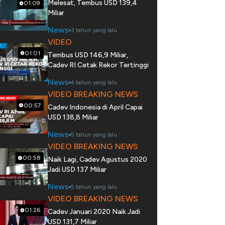
Melesat, Tembus USD 139,4
01:09
Miliar
News
3 tahun yang lalu
VIDEO
01:01
Tembus USD 146,9 Miliar,
Cadev RI Cetak Rekor Tertinggi
News
4 tahun yang lalu
VIDEO BREAKING NEWS
00:57
Cadev Indonesia di April Capai
USD 138,8 Miliar
News
5 tahun yang lalu
VIDEO BREAKING NEWS
00:58
Naik Lagi, Cadev Agustus 2020
Jadi USD 137 Miliar
News
5 tahun yang lalu
VIDEO BREAKING NEWS
01:26
Cadev Januari 2020 Naik Jadi
USD 131,7 Miliar