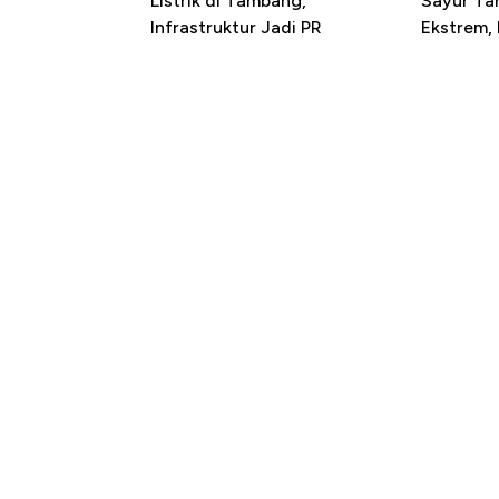
Listrik di Tambang,
Sayur T
Infrastruktur Jadi PR
Ekstrem,