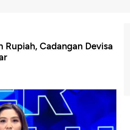
n Rupiah, Cadangan Devisa
ar
mencatat cadangan devisa Indonesia pada akhir April
yusut 4,6 miliar, dari bulan sebelumnya.
NBC Indonesia (Kamis, 08/05/2025) berikut ini.