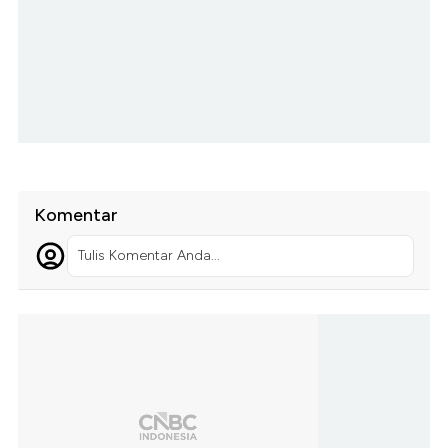
Komentar
Tulis Komentar Anda...