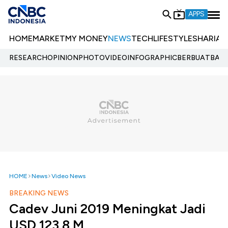
APPS
HOME
MARKET
MY MONEY
NEWS
TECH
LIFESTYLE
SHARIA
E
RESEARCH
OPINION
PHOTO
VIDEO
INFOGRAPHIC
BERBUATBAIK.
HOME
News
Video News
BREAKING NEWS
Cadev Juni 2019 Meningkat Jadi
USD 123,8 M