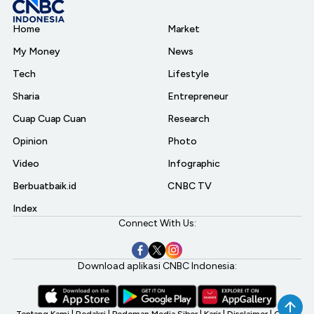
Home
Market
My Money
News
Tech
Lifestyle
Sharia
Entrepreneur
Cuap Cuap Cuan
Research
Opinion
Photo
Video
Infographic
Berbuatbaik.id
CNBC TV
Index
Connect With Us:
Download aplikasi CNBC Indonesia:
Tentang Kami
|
Redaksi
|
Pedoman Media Siber
|
Karir
|
Disclaimer
|
CNBC