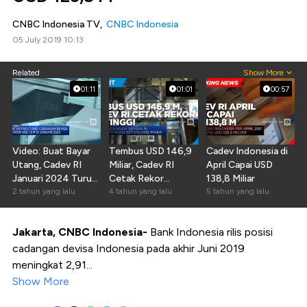
CNBC Indonesia TV,
CNBC Indonesia
05 July 2019 10:13
Related
Show More
01:11
01:01
00:57
Video: Buat Bayar
Tembus USD 146,9
Cadev Indonesia di
Utang, Cadev RI
Miliar, Cadev RI
April Capai USD
Januari 2024 Turun
Cetak Rekor
138,8 Miliar
Jadi USD 145 M
2 tahun yang lalu
Tertinggi
4 tahun yang lalu
5 tahun yang lalu
Jakarta, CNBC Indonesia-
Bank Indonesia rilis posisi
cadangan devisa Indonesia pada akhir Juni 2019
meningkat 2,91...
Show More