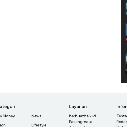
ategori
Layanan
Info
y Money
News
berbuatbaik.id
Tent
Pasangmata
Redak
ech
Lifestyle