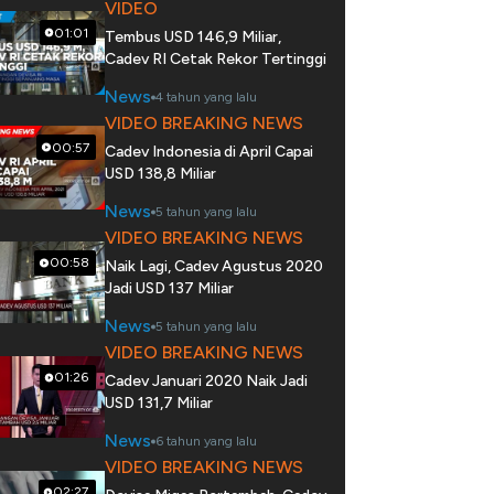
VIDEO
01:01
Tembus USD 146,9 Miliar,
Cadev RI Cetak Rekor Tertinggi
News
4 tahun yang lalu
VIDEO BREAKING NEWS
00:57
Cadev Indonesia di April Capai
USD 138,8 Miliar
News
5 tahun yang lalu
VIDEO BREAKING NEWS
00:58
Naik Lagi, Cadev Agustus 2020
Jadi USD 137 Miliar
News
5 tahun yang lalu
VIDEO BREAKING NEWS
01:26
Cadev Januari 2020 Naik Jadi
USD 131,7 Miliar
News
6 tahun yang lalu
VIDEO BREAKING NEWS
02:27