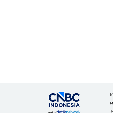
K
M
T
part of