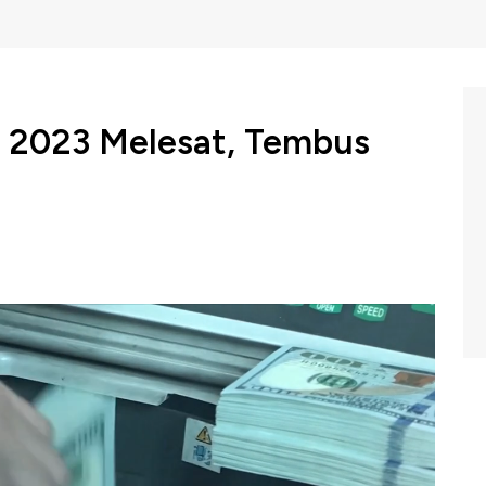
i 2023 Melesat, Tembus
 mencatat pertumbuhan cadangan devisa pada awal
D139,4 miliar dari posisi pada akhir Desember 2022
onesia (Selasa, 07/02/2023)