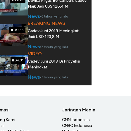
Devisa Migas Bertambah, Cadev
Naik Jadi US$ 126,4 M
News
6 tahun yang lalu
BREAKING NEWS
00:55
Cadev Juni 2019 Meningkat
Jadi USD 123,8 M
News
7 tahun yang lalu
VIDEO
04:31
Cadev Juni 2019 Di Proyeksi
Meningkat
News
7 tahun yang lalu
rmasi
Jaringan Media
ang Kami
CNN Indonesia
si
CNBC Indonesia