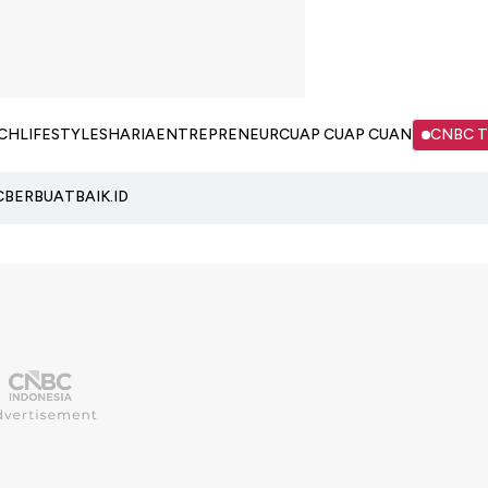
CH
LIFESTYLE
SHARIA
ENTREPRENEUR
CUAP CUAP CUAN
CNBC 
C
BERBUATBAIK.ID