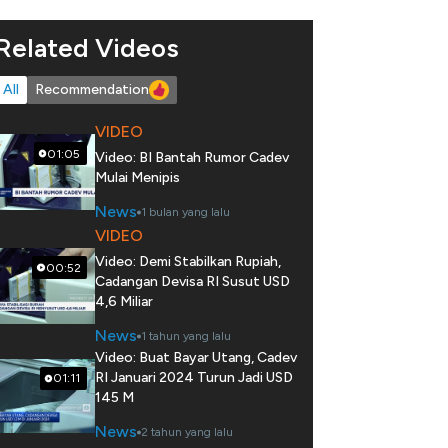
Related Videos
All
Recommendation
VIDEO
01:05
Video: BI Bantah Rumor Cadev
Mulai Menipis
News
1 bulan yang lalu
VIDEO
Video: Demi Stabilkan Rupiah,
00:52
Cadangan Devisa RI Susut USD
4,6 Miliar
News
1 tahun yang lalu
Video: Buat Bayar Utang, Cadev
RI Januari 2024 Turun Jadi USD
01:11
145 M
News
2 tahun yang lalu