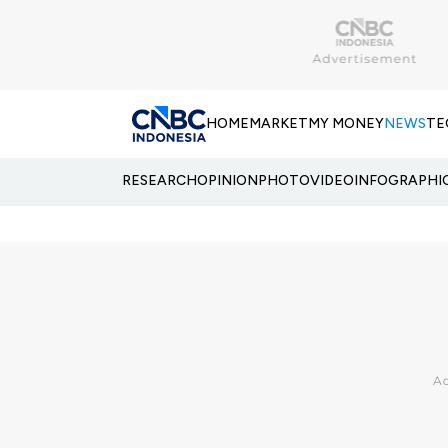
HOME
MARKET
MY MONEY
NEWS
TE
RESEARCH
OPINION
PHOTO
VIDEO
INFOGRAPHI