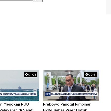
01:04
00:51
ran Mengkaji RUU
Prabowo Panggil Pimpinan
Pelayaran di Selat
BRIN, Bahas Riset Untuk