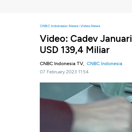
CNBC Indonesia
News
Video News
Video: Cadev Januar
USD 139,4 Miliar
CNBC Indonesia TV,
CNBC Indonesia
07 February 2023 11:54
Jakarta, CNBC Indonesia-
Bank Indonesia
Januari 2023 naik USD 2,2 miliar menjadi US
sebesar USD 137,2 miliar.
Selengkapnya simak dalam Profit,
CNBC
Ind
Bagikan: