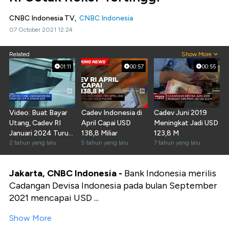
CNBC Indonesia TV,
CNBC Indonesia
07 October 2021 12:24
Related
Show More
01:11
00:57
00:55
Video: Buat Bayar
Cadev Indonesia di
Cadev Juni 2019
Utang, Cadev RI
April Capai USD
Meningkat Jadi USD
Januari 2024 Turun
138,8 Miliar
123,8 M
Jadi USD 145 M
2 tahun yang lalu
5 tahun yang lalu
7 tahun yang lalu
Jakarta, CNBC Indonesia -
Bank Indonesia merilis
Cadangan Devisa Indonesia pada bulan September
2021 mencapai USD ...
Show More