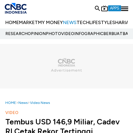
APPS
HOME
MARKET
MY MONEY
NEWS
TECH
LIFESTYLE
SHARIA
E
RESEARCH
OPINION
PHOTO
VIDEO
INFOGRAPHIC
BERBUATBAIK.
HOME
News
Video News
VIDEO
Tembus USD 146,9 Miliar, Cadev
RI Cetak Rekor Tertinggi