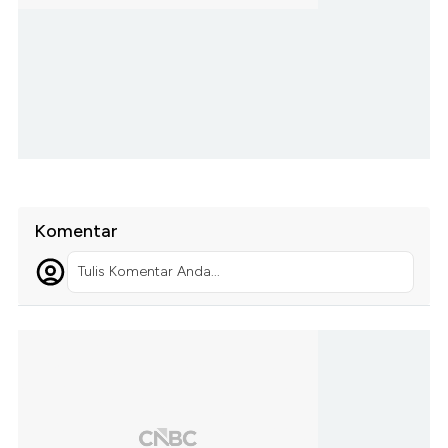
Komentar
Tulis Komentar Anda...