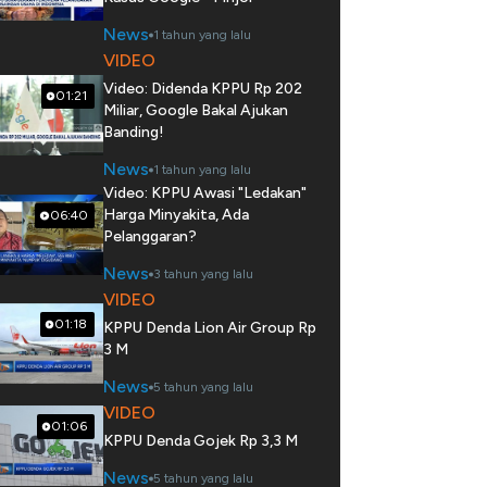
News
1 tahun yang lalu
VIDEO
Video: Didenda KPPU Rp 202
01:21
Miliar, Google Bakal Ajukan
Banding!
News
1 tahun yang lalu
Video: KPPU Awasi "Ledakan"
Harga Minyakita, Ada
06:40
Pelanggaran?
News
3 tahun yang lalu
VIDEO
01:18
KPPU Denda Lion Air Group Rp
3 M
News
5 tahun yang lalu
VIDEO
01:06
KPPU Denda Gojek Rp 3,3 M
News
5 tahun yang lalu