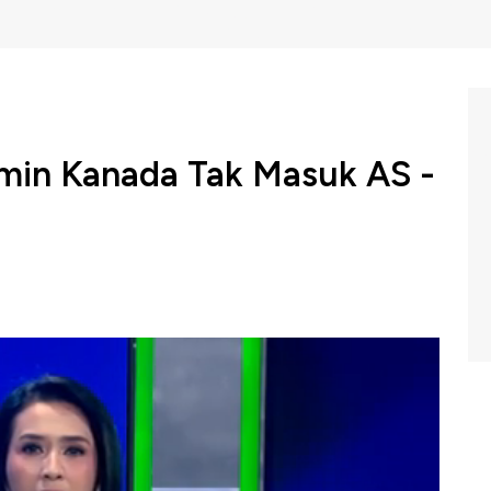
min Kanada Tak Masuk AS -
r Bank Sentral Inggris, Mark Carney, terpilih menjadi
kan menjadi Perdana Menteri Kanada menggantikan Justin
i jabatan perdana menteri.
adi Perdana Menteri Baru Canada, Mark Carney
an pernah jadi bagian Amerika Serikat. Hal ini