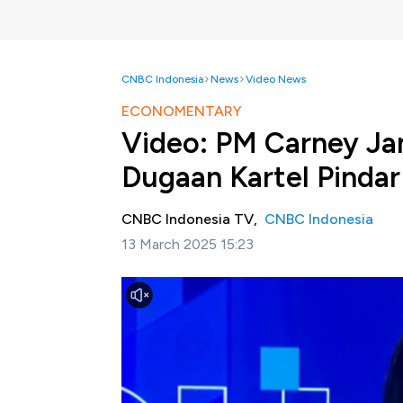
CNBC Indonesia
News
Video News
ECONOMENTARY
Video: PM Carney Ja
Dugaan Kartel Pindar
CNBC Indonesia TV,
CNBC Indonesia
13 March 2025 15:23
Jakarta, CNBC Indonesia -
Mantan Gubernu
pemimpin baru Partai Liberal Kanada dan a
Trudeau, yang sebelumnya mengundurkan dir
Dalam pidato perdananya usai terpilih menj
menegaskan soal status Kanada yang tidak ak