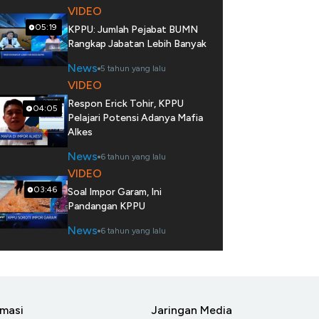
VIDEO
05:19
KPPU: Jumlah Pejabat BUMN
Rangkap Jabatan Lebih Banyak
News
5 tahun yang lalu
VIDEO
Respon Erick Tohir, KPPU
04:05
Pelajari Potensi Adanya Mafia
Alkes
News
6 tahun yang lalu
VIDEO
03:46
Soal Impor Garam, Ini
Pandangan KPPU
News
6 tahun yang lalu
rmasi
Jaringan Media