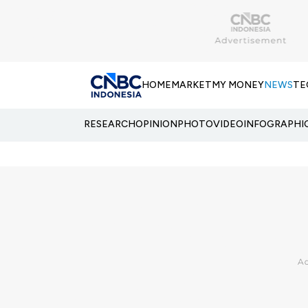
HOME
MARKET
MY MONEY
NEWS
TE
RESEARCH
OPINION
PHOTO
VIDEO
INFOGRAPHI