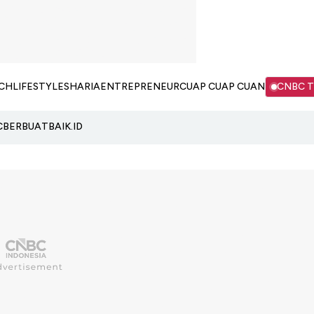
CH
LIFESTYLE
SHARIA
ENTREPRENEUR
CUAP CUAP CUAN
CNBC 
C
BERBUATBAIK.ID