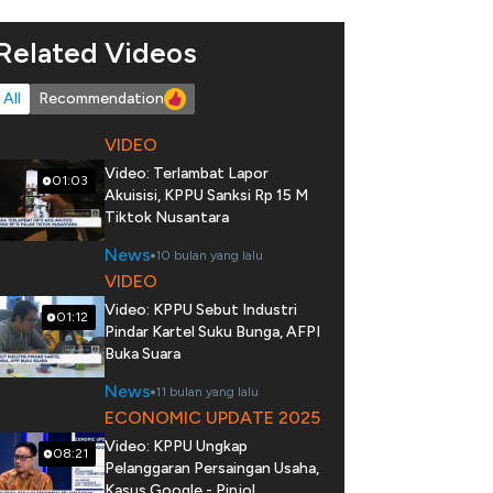
Related Videos
All
Recommendation
VIDEO
Video: Terlambat Lapor
01:03
Akuisisi, KPPU Sanksi Rp 15 M
Tiktok Nusantara
News
10 bulan yang lalu
VIDEO
Video: KPPU Sebut Industri
01:12
Pindar Kartel Suku Bunga, AFPI
Buka Suara
News
11 bulan yang lalu
ECONOMIC UPDATE 2025
Video: KPPU Ungkap
08:21
Pelanggaran Persaingan Usaha,
Kasus Google - Pinjol