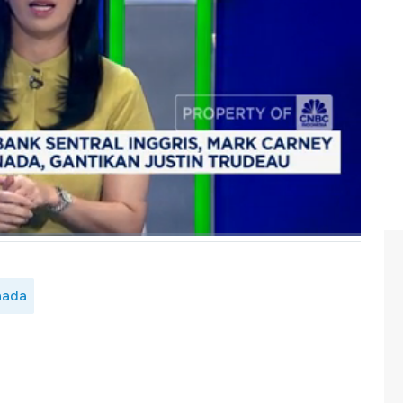
rikat Donald Trump, beberapa waktu sebelumnya, yang
telah menetapkan 44 perusahaan pinjaman daring
ggaran aturan anti-monopoli. Platform fintech peer-to-
a.
BC Indonesia (Kamis, 13/03/2025) berikut ini.
nada