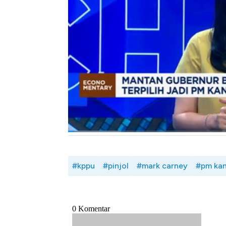
merespons pernyataan Presiden Amerika Se
mengatakan akan mengambil alih Kanada.
Komisi Pengawas Persaingan Usaha (KPPU) 
(pindar) sebagai terlapor atas dugaan pelan
peer lending tersebut diduga mengatur harg
Selengkapnya dalam program Power Lunch CN
Bagikan:
#kppu
#pinjol
#mark carney
#pm ka