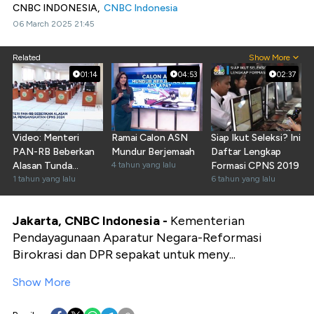
CNBC INDONESIA,
CNBC Indonesia
06 March 2025 21:45
Related
Show More
01:14
04:53
02:37
Video: Menteri
Ramai Calon ASN
Siap Ikut Seleksi? Ini
PAN-RB Beberkan
Mundur Berjemaah
Daftar Lengkap
Alasan Tunda
4 tahun yang lalu
Formasi CPNS 2019
Pengangkatan
1 tahun yang lalu
6 tahun yang lalu
CPNS 2024
Jakarta, CNBC Indonesia -
Kementerian
Pendayagunaan Aparatur Negara-Reformasi
Birokrasi dan DPR sepakat untuk meny...
Show More