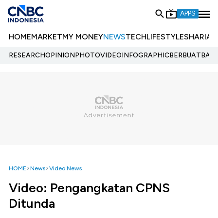
APPS
HOME
MARKET
MY MONEY
NEWS
TECH
LIFESTYLE
SHARIA
E
RESEARCH
OPINION
PHOTO
VIDEO
INFOGRAPHIC
BERBUATBAIK.
HOME
News
Video News
Video: Pengangkatan CPNS
Ditunda