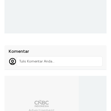
Komentar
Tulis Komentar Anda...