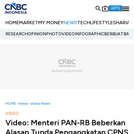
APPS
HOME
MARKET
MY MONEY
NEWS
TECH
LIFESTYLE
SHARIA
E
RESEARCH
OPINION
PHOTO
VIDEO
INFOGRAPHIC
BERBUATBAIK.
HOME
News
Video News
VIDEO
Video: Menteri PAN-RB Beberkan
Alasan Tunda Pengangkatan CPNS