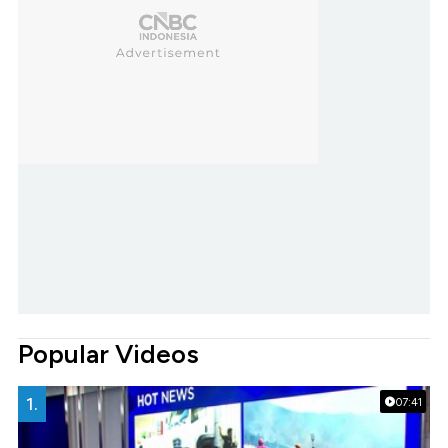
Popular Videos
1.
07:41