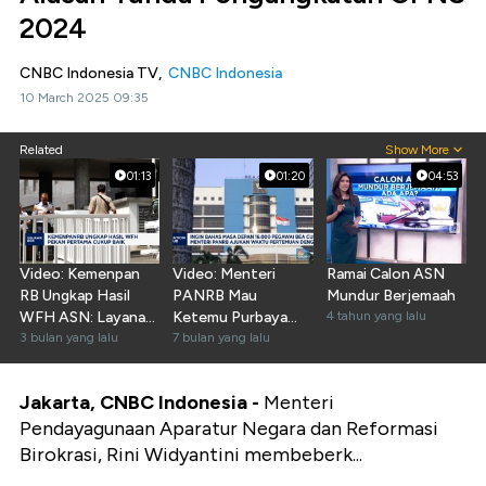
2024
CNBC Indonesia TV,
CNBC Indonesia
10 March 2025 09:35
Related
Show More
01:13
01:20
04:53
Video: Kemenpan
Video: Menteri
Ramai Calon ASN
RB Ungkap Hasil
PANRB Mau
Mundur Berjemaah
WFH ASN: Layanan
Ketemu Purbaya
4 tahun yang lalu
Publik Tak
3 bulan yang lalu
Bahas Masa Depan
7 bulan yang lalu
Terganggu
Bea Cukai
Jakarta, CNBC Indonesia -
Menteri
Pendayagunaan Aparatur Negara dan Reformasi
Birokrasi, Rini Widyantini membeberk...