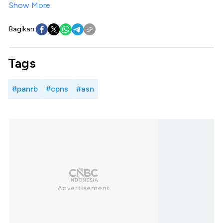
Show More
Bagikan:
Tags
#panrb
#cpns
#asn