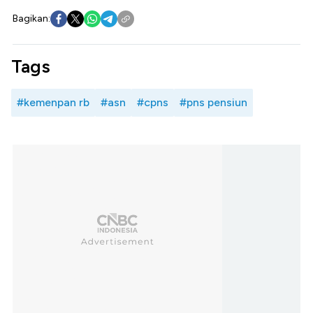
Bagikan:
Tags
#kemenpan rb
#asn
#cpns
#pns pensiun