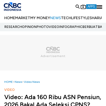
APPS
HOME
MARKET
MY MONEY
NEWS
TECH
LIFESTYLE
SHARIA
E
RESEARCH
OPINION
PHOTO
VIDEO
INFOGRAPHIC
BERBUATBAIK.
HOME
News
Video News
VIDEO
Video: Ada 160 Ribu ASN Pensiun,
2026 Bakal Ada Seleksi CPNS?