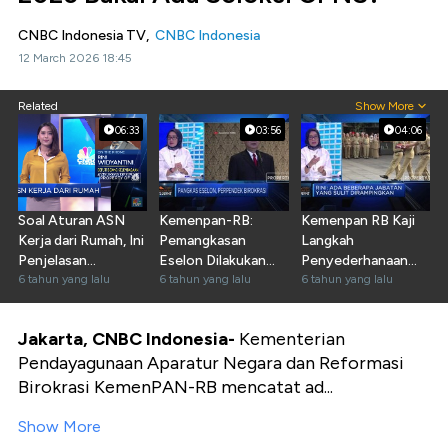
CNBC Indonesia TV,
CNBC Indonesia
12 March 2026 18:45
Related
Show More
06:33
03:56
04:06
Soal Aturan ASN
Kemenpan-RB:
Kemenpan RB Kaji
Kerja dari Rumah, Ini
Pemangkasan
Langkah
Penjelasan
Eselon Dilakukan
Penyederhanaan
Kemenpan RB
6 tahun yang lalu
dengan Hati-hati
6 tahun yang lalu
Eselon
6 tahun yang lalu
Jakarta, CNBC Indonesia-
Kementerian
Pendayagunaan Aparatur Negara dan Reformasi
Birokrasi KemenPAN-RB mencatat ad...
Show More