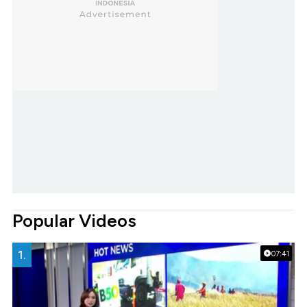
Popular Videos
1.
07:41