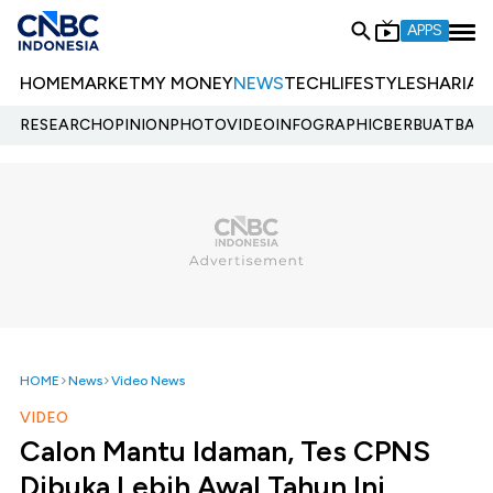
APPS
HOME
MARKET
MY MONEY
NEWS
TECH
LIFESTYLE
SHARIA
E
RESEARCH
OPINION
PHOTO
VIDEO
INFOGRAPHIC
BERBUATBAIK.
HOME
News
Video News
VIDEO
Calon Mantu Idaman, Tes CPNS
Dibuka Lebih Awal Tahun Ini