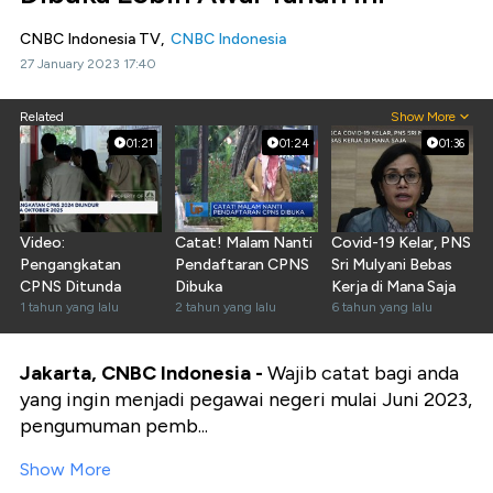
CNBC Indonesia TV,
CNBC Indonesia
27 January 2023 17:40
Related
Show More
01:21
01:24
01:36
Video:
Catat! Malam Nanti
Covid-19 Kelar, PNS
Pengangkatan
Pendaftaran CPNS
Sri Mulyani Bebas
CPNS Ditunda
Dibuka
Kerja di Mana Saja
1 tahun yang lalu
2 tahun yang lalu
6 tahun yang lalu
Jakarta, CNBC Indonesia -
Wajib catat bagi anda
yang ingin menjadi pegawai negeri mulai Juni 2023,
pengumuman pemb...
Show More