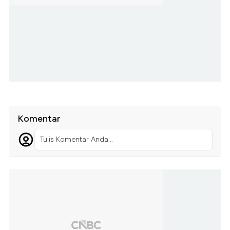
Komentar
Tulis Komentar Anda...