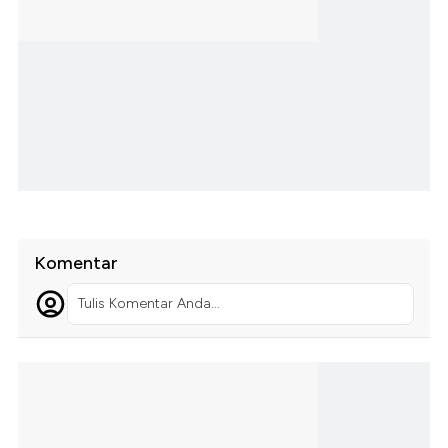
Komentar
Tulis Komentar Anda...