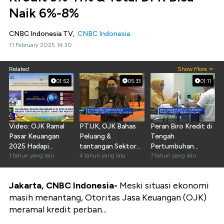
Naik 6%-8%
CNBC Indonesia TV,
CNBC Indonesia
11 February 2025 14:30
Related
Show More
01:52
05:33
01:11
Video: OJK Ramal
PTIJK, OJK Bahas
Peran Biro Kredit di
Pasar Keuangan
Peluang &
Tengah
2025 Hadapi
tantangan Sektor
Pertumbuhan
Tantangan Global
1 tahun yang lalu
Jasa Keuangan
4 tahun yang lalu
Kredit
7 tahun yang lalu
"Berat"
Jakarta, CNBC Indonesia-
Meski situasi ekonomi
masih menantang, Otoritas Jasa Keuangan (OJK)
meramal kredit perban...