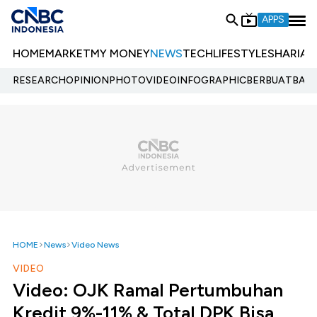
APPS
HOME
MARKET
MY MONEY
NEWS
TECH
LIFESTYLE
SHARIA
E
RESEARCH
OPINION
PHOTO
VIDEO
INFOGRAPHIC
BERBUATBAIK.
HOME
News
Video News
VIDEO
Video: OJK Ramal Pertumbuhan
Kredit 9%-11% & Total DPK Bisa