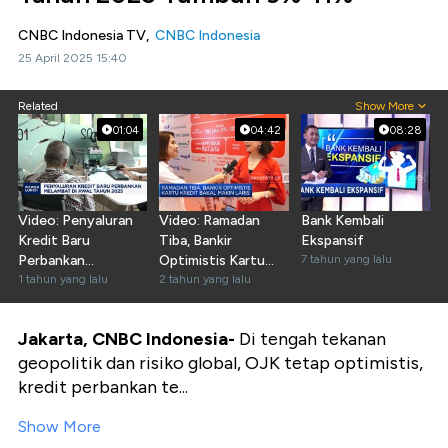
CNBC Indonesia TV,
CNBC Indonesia
25 April 2025 15:40
Related
Show More
01:04
04:42
08:28
Video: Penyaluran
Video: Ramadan
Bank Kembali
Kredit Baru
Tiba, Bankir
Ekspansif
Perbankan
Optimistis Kartu
7 tahun yang lalu
Melambat di Awal
1 tahun yang lalu
Kredit Bakal Makin
2 tahun yang lalu
Tahun 2025
Laris
Jakarta, CNBC Indonesia-
Di tengah tekanan
geopolitik dan risiko global, OJK tetap optimistis,
kredit perbankan te...
Show More