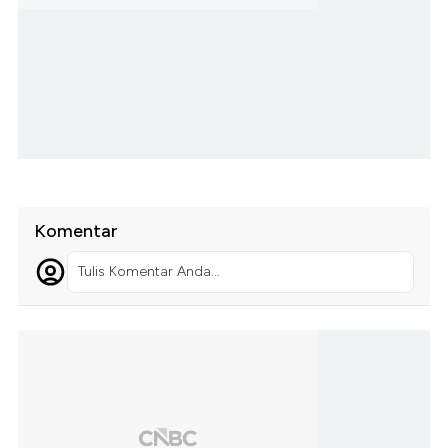
Komentar
Tulis Komentar Anda...