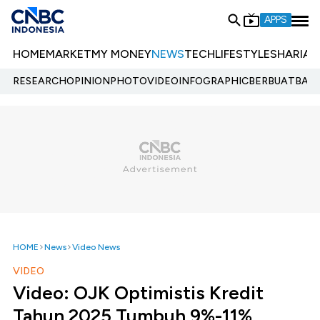
APPS
HOME
MARKET
MY MONEY
NEWS
TECH
LIFESTYLE
SHARIA
E
RESEARCH
OPINION
PHOTO
VIDEO
INFOGRAPHIC
BERBUATBAIK.
HOME
News
Video News
VIDEO
Video: OJK Optimistis Kredit
Tahun 2025 Tumbuh 9%-11%