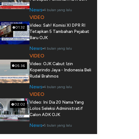
News
4 bulan yang lalu
VIDEO
Video: Sah! Komisi XI DPR RI
01:32
Tetapkan 5 Tambahan Pejabat
Baru OJK
News
4 bulan yang lalu
VIDEO
Video: OJK Cabut Izin
05:36
Koperindo Jaya - Indonesia Beli
Rudal Brahmos
News
4 bulan yang lalu
VIDEO
Video: Ini Dia 20 Nama Yang
02:02
Lolos Seleksi Administratif
Calon ADK OJK
News
5 bulan yang lalu