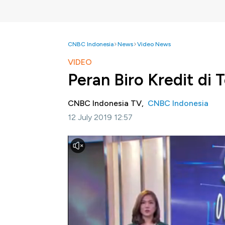
CNBC Indonesia
News
Video News
VIDEO
Peran Biro Kredit di
CNBC Indonesia TV,
CNBC Indonesia
12 July 2019 12:57
Jakarta, CNBC Indonesia
- Kepala Departe
Fiscallutfi mengatakan pertumbuhan kredit d
tertinggi dalam dua tahun terakhir. Sehingga 
bermasalah.
Simak informasi selengkapnya di Squawk Box
Bagikan: