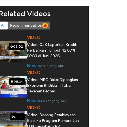
Related Videos
All
Recommendation
VIDEO
Video: OJK Laporkan Kredit
03:02
Perbankan Tumbuh 12,67%
(YoY) di Juni 2026
News
2 hari yang lalu
VIDEO
Video: MBG Bakal Dipangkas -
08:34
Ekonomi RI Diklaim Tahan
Tekanan Global
News
3 bulan yang lalu
VIDEO
Video: Dorong Pembiayaan
02:19
Bank ke Program Pemerintah,
OJK Sesuikan RBB