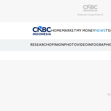
HOME
MARKET
MY MONEY
NEWS
TE
RESEARCH
OPINION
PHOTO
VIDEO
INFOGRAPHI