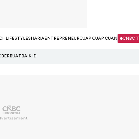
CH
LIFESTYLE
SHARIA
ENTREPRENEUR
CUAP CUAP CUAN
CNBC 
C
BERBUATBAIK.ID