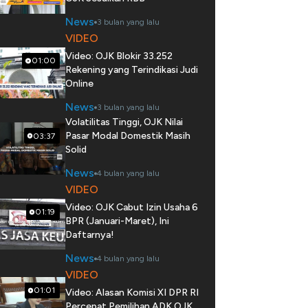
News
3 bulan yang lalu
VIDEO
Video: OJK Blokir 33.252
01:00
Rekening yang Terindikasi Judi
Online
News
3 bulan yang lalu
Volatilitas Tinggi, OJK Nilai
Pasar Modal Domestik Masih
03:37
Solid
News
4 bulan yang lalu
VIDEO
Video: OJK Cabut Izin Usaha 6
01:19
BPR (Januari-Maret), Ini
Daftarnya!
News
4 bulan yang lalu
VIDEO
01:01
Video: Alasan Komisi XI DPR RI
Percepat Pemilihan ADK OJK