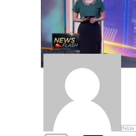
#ojk
#kredit perbankan
#industri per