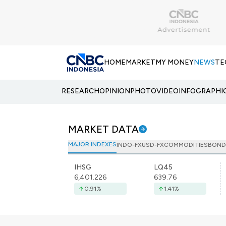
HOME
MARKET
MY MONEY
NEWS
TE
RESEARCH
OPINION
PHOTO
VIDEO
INFOGRAPHI
MARKET DATA
MAJOR INDEXES
INDO-FX
USD-FX
COMMODITIES
BOND
IHSG
LQ45
6,401.226
639.76
0.91
%
1.41
%