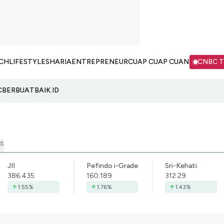
CH
LIFESTYLE
SHARIA
ENTREPRENEUR
CUAP CUAP CUAN
CNBC 
C
BERBUATBAIK.ID
S
JII
Pefindo i-Grade
Sri-Kehati
386.435
160.189
312.29
1.55
%
1.76
%
1.43
%