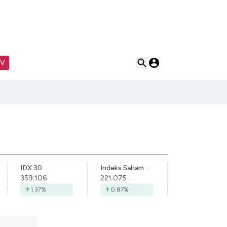
TV
IDX 30
Indeks Saham Syariah Indonesia
359.106
221.075
1.37
%
0.87
%