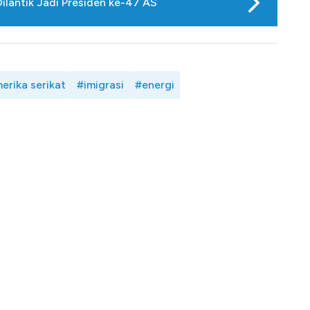
ilantik Jadi Presiden ke-47 AS
erika serikat
#imigrasi
#energi