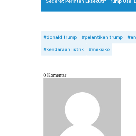
Sederet Perintah Eksekutif Trump Usai D
#donald trump
#pelantikan trump
#am
#kendaraan listrik
#meksiko