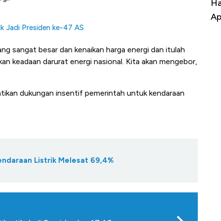
uasai
Harga Batu Bara Bangkit, Ada Kabar
Ha
ng-Airbus?
Baik Buat Pengusaha RI
Ap
k Jadi Presiden ke-47 AS
yang sangat besar dan kenaikan harga energi dan itulah
an keadaan darurat energi nasional. Kita akan mengebor,
tikan dukungan insentif pemerintah untuk kendaraan
ndaraan Listrik Melesat 69,4%