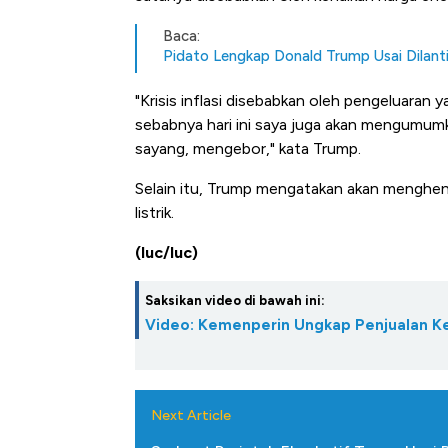
Ini Kekuatan Uang Embraer K
Langit Dunia, Pembunuh Boei
Baca:
Pidato Lengkap Donald Trump Usai Dilanti
"Krisis inflasi disebabkan oleh pengeluaran 
sebabnya hari ini saya juga akan mengumumk
sayang, mengebor," kata Trump.
Selain itu, Trump mengatakan akan menghen
listrik.
(luc/luc)
Saksikan video di bawah ini:
Video: Kemenperin Ungkap Penjualan Ke
Next Article