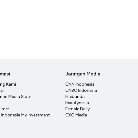
rmasi
Jaringan Media
ang Kami
CNN Indonesia
si
CNBC Indonesia
an Media Siber
Haibunda
Beautynesia
aimer
Female Daily
Indonesia My Investment
CXO Media