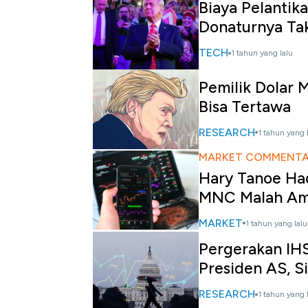
Biaya Pelantika
Donaturnya Ta
TECH
1 tahun yang lalu
Pemilik Dolar 
Bisa Tertawa
RESEARCH
1 tahun yang 
MARKET COMMENT
Hary Tanoe Had
MNC Malah Am
MARKET
1 tahun yang lalu
Pergerakan IH
Presiden AS, S
RESEARCH
1 tahun yang 