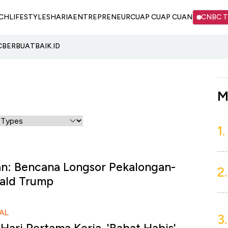
CH
LIFESTYLE
SHARIA
ENTREPRENEUR
CUAP CUAP CUAN
CNBC 
C
BERBUATBAIK.ID
M
1.
an: Bencana Longsor Pekalongan-
2.
nald Trump
AL
3.