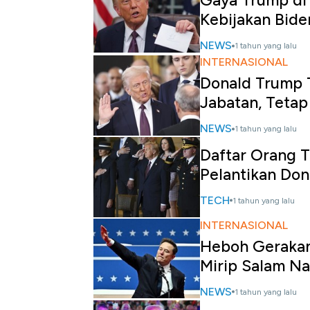
Gaya Trump di 
Kebijakan Bide
NEWS
1 tahun yang lalu
INTERNASIONAL
Donald Trump 
Jabatan, Tetap
NEWS
1 tahun yang lalu
Daftar Orang T
Pelantikan Do
TECH
1 tahun yang lalu
INTERNASIONAL
Heboh Gerakan
Mirip Salam Na
NEWS
1 tahun yang lalu