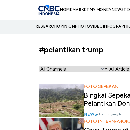
HOME
MARKET
MY MONEY
NEWS
TE
RESEARCH
OPINION
PHOTO
VIDEO
INFOGRAPHI
#pelantikan trump
FOTO SEPEKAN
Bingkai Sepek
Pelantikan Do
NEWS
1 tahun yang lalu
FOTO INTERNASION