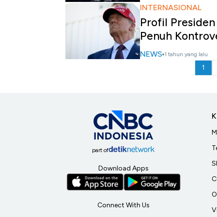
INTERNASIONAL
Profil Preside
Penuh Kontrove
NEWS
1 tahun yang lalu
1
K
M
T
part of
S
Download Apps
C
O
Connect With Us
V