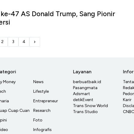
n ke-47 AS Donald Trump, Sang Pionir
rsi
2
3
4
ategori
Layanan
Info
y Money
News
berbuatbaik.id
Tent
Pasangmata
Redak
ech
Lifestyle
Adsmart
Pedom
detikEvent
Karir
haria
Entrepreneur
Trans Snow World
Discl
uap Cuap Cuan
Research
Trans Studio
CNBC 
pini
Foto
ideo
Infografis