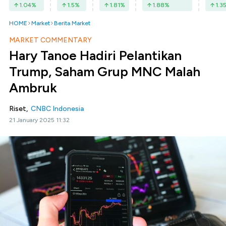
1.04
%
1.5
%
1.81
%
1.88
%
1.3
HOME
Market
Berita Market
MARKET COMMENTARY
Hary Tanoe Hadiri Pelantikan
Trump, Saham Grup MNC Malah
Ambruk
Riset,
CNBC Indonesia
21 January 2025 11:32