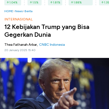
1.04
%
1.5
%
1.81
%
1.88
%
1.3
HOME
News
Berita
INTERNASIONAL
12 Kebijakan Trump yang Bisa
Gegerkan Dunia
Thea Fathanah Arbar,
CNBC Indonesia
20 January 2025 15:40