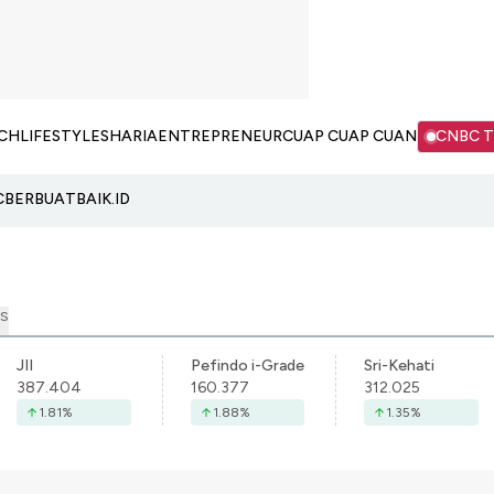
CH
LIFESTYLE
SHARIA
ENTREPRENEUR
CUAP CUAP CUAN
CNBC 
C
BERBUATBAIK.ID
S
JII
Pefindo i-Grade
Sri-Kehati
387.404
160.377
312.025
1.81
%
1.88
%
1.35
%