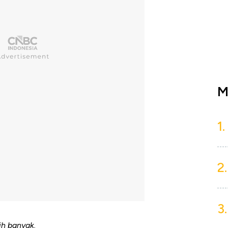
M
1.
2.
3.
ih banyak.