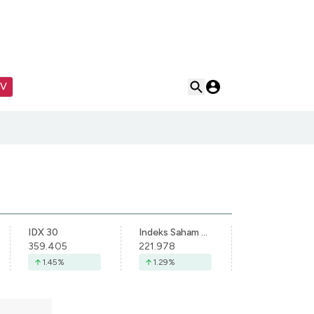
TV
IDX 30
Indeks Saham Syariah Indonesia
359.405
221.978
1.45
%
1.29
%