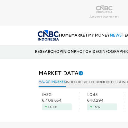
HOME
MARKET
MY MONEY
NEWS
TE
RESEARCH
OPINION
PHOTO
VIDEO
INFOGRAPHI
MARKET DATA
MAJOR INDEXES
INDO-FX
USD-FX
COMMODITIES
BOND
IHSG
LQ45
6,409.654
640.294
1.04
%
1.5
%