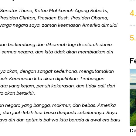
, Senator Thune, Ketua Mahkamah Agung Roberts,
4.
esiden Clinton, Presiden Bush, Presiden Obama,
n warga negara saya, zaman keemasan Amerika dimulai
5.
akan berkembang dan dihormati lagi di seluruh dunia.
 semua negara, dan kita tidak akan membiarkan diri
F
saya akan, dengan sangat sederhana, mengutamakan
bali. Keamanan kita akan dipulihkan. Timbangan
ta yang kejam, penuh kekerasan, dan tidak adil dari
 akan berakhir.
kan negara yang bangga, makmur, dan bebas. Amerika
t, dan jauh lebih luar biasa daripada sebelumnya. Saya
ya diri dan optimis bahwa kita berada di awal era baru
as Tanpa AC
Daftar Sungai Terpanjang di Dunia,
Ne