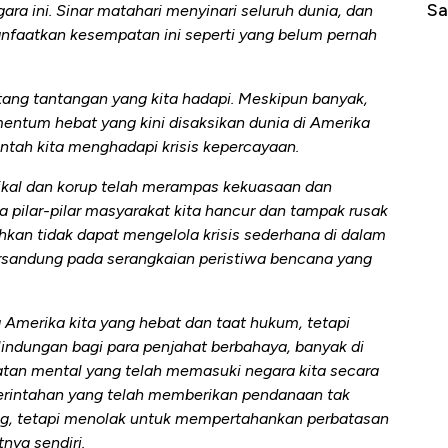
Sampai Ribuan Kilometer
Me
 ini. Sinar matahari menyinari seluruh dunia, dan
faatkan kesempatan ini seperti yang belum pernah
tang tantangan yang kita hadapi. Meskipun banyak,
ntum hebat yang kini disaksikan dunia di Amerika
rintah kita menghadapi krisis kepercayaan.
ikal dan korup telah merampas kekuasaan dan
a pilar-pilar masyarakat kita hancur dan tampak rusak
bahkan tidak dapat mengelola krisis sederhana di dalam
rsandung pada serangkaian peristiwa bencana yang
Amerika kita yang hebat dan taat hukum, tetapi
indungan bagi para penjahat berbahaya, banyak di
atan mental yang telah memasuki negara kita secara
emerintahan yang telah memberikan pendanaan tak
ng, tetapi menolak untuk mempertahankan perbatasan
nya sendiri.