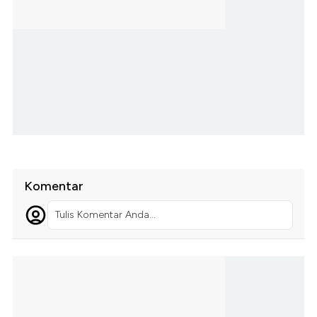
Komentar
Tulis Komentar Anda...