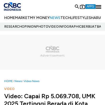
APPS
HOME
MARKET
MY MONEY
NEWS
TECH
LIFESTYLE
SHARIA
E
RESEARCH
OPINION
PHOTO
VIDEO
INFOGRAPHIC
BERBUATBAIK.
HOME
News
Video News
VIDEO
Video: Capai Rp 5.069.708, UMK
2025 Tertinggi Berada di Kota