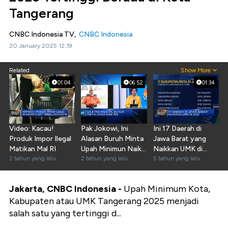
Tangerang
CNBC Indonesia TV,
CNBC Indonesia
20 January 2025 12:19
Related
Show More
01:04
06:52
01:34
Video: Kacau!
Pak Jokowi, Ini
Ini 17 Daerah di
Produk Impor Ilegal
Alasan Buruh Minta
Jawa Barat yang
Matikan Mal RI
Upah Minimun Naik
Naikkan UMK di
2 tahun yang lalu
15%
2 tahun yang lalu
2021
5 tahun yang lalu
Jakarta, CNBC Indonesia -
Upah Minimum Kota,
Kabupaten atau UMK Tangerang 2025 menjadi
salah satu yang tertinggi d...