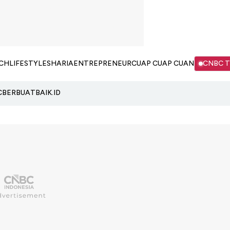
CH
LIFESTYLE
SHARIA
ENTREPRENEUR
CUAP CUAP CUAN
CNBC 
C
BERBUATBAIK.ID