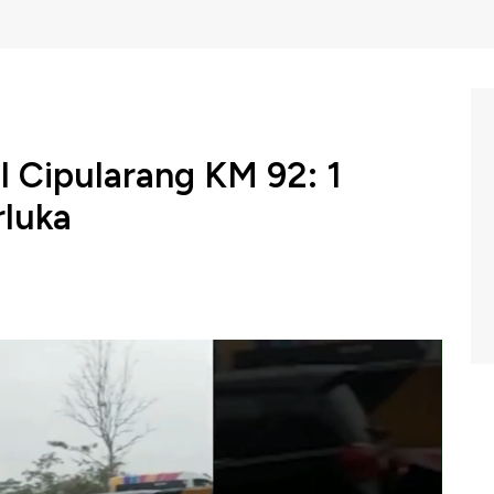
l Cipularang KM 92: 1
rluka
ntun yang melibatkan sejumlah mobil terjadi di Tol
1 November 2024, sore hari. Insiden nahas ini
erluka
C Indonesia (Selasa, 12/11/2024) berikut ini.