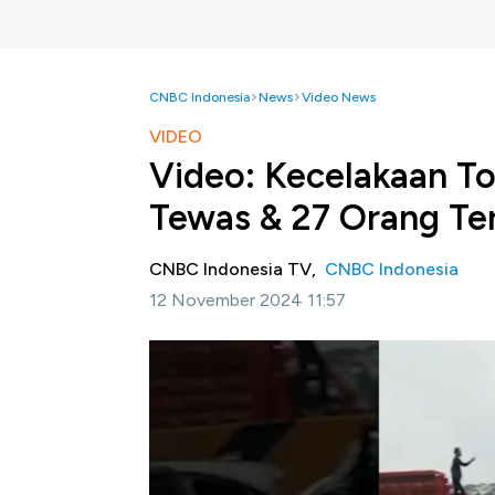
CNBC Indonesia
News
Video News
VIDEO
Video: Kecelakaan To
Tewas & 27 Orang Te
CNBC Indonesia TV,
CNBC Indonesia
12 November 2024 11:57
Jakarta, CNBC Indonesia -
Kecelakaan beru
Purbaleunyi, KM 92, Jawa Barat pada Senin 1
merenggut satu korban jiwa, dan 27 orang t
Selengkapnya dalam program Squawk Box CNB