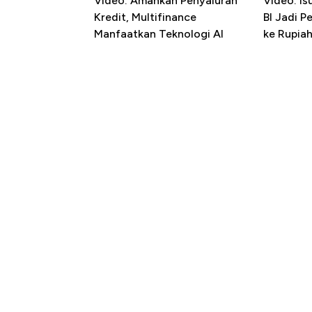
Video: Amankan Penyaluran
Video: Is
Kredit, Multifinance
BI Jadi P
Manfaatkan Teknologi AI
ke Rupia