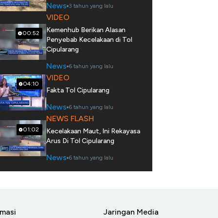
News
3 tahun yang lalu
VIDEO
Kemenhub Berikan Alasan
00:52
Penyebab Kecelakaan di Tol
Cipularang
News
6 tahun yang lalu
VIDEO
04:10
Fakta Tol Cipularang
News
6 tahun yang lalu
NEWS FLASH
01:02
Kecelakaan Maut, Ini Rekayasa
Arus Di Tol Cipularang
News
6 tahun yang lalu
rmasi
Jaringan Media