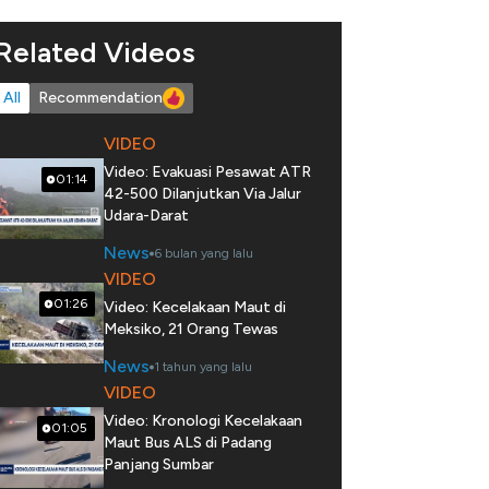
Related Videos
All
Recommendation
VIDEO
Video: Evakuasi Pesawat ATR
01:14
42-500 Dilanjutkan Via Jalur
Udara-Darat
News
6 bulan yang lalu
VIDEO
01:26
Video: Kecelakaan Maut di
Meksiko, 21 Orang Tewas
News
1 tahun yang lalu
VIDEO
Video: Kronologi Kecelakaan
01:05
Maut Bus ALS di Padang
Panjang Sumbar