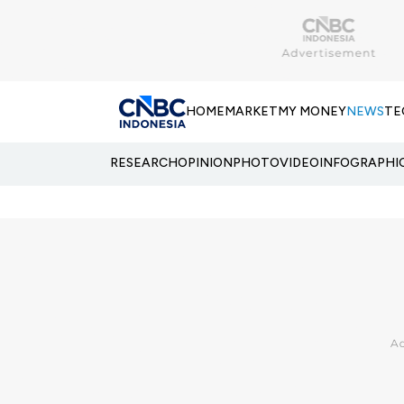
HOME
MARKET
MY MONEY
NEWS
TE
RESEARCH
OPINION
PHOTO
VIDEO
INFOGRAPHI