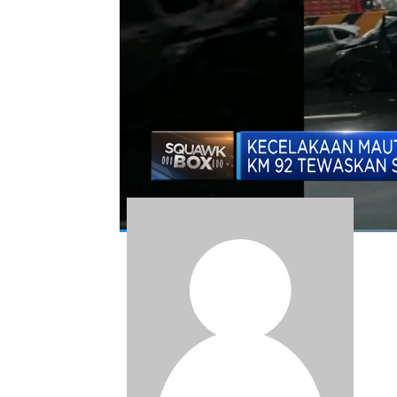
Bagikan:
#kecelakaan
#tol cipularang
#tol pur