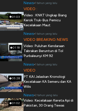
News
1 tahun yang lalu
VIDEO :
Video : KNKT Ungkap Biang
01:03
Kerok Truk-Bus Pemicu
Kecelakaan Maut
News
1 tahun yang lalu
VIDEO BREAKING NEWS
Video: Puluhan Kendaraan
01:18
Tabrakan Beruntun di Tol
Purbaleunyi KM 92
News
1 tahun yang lalu
VIDEO
PT KAI Jelaskan Kronologi
05:28
Kecelakaan KA Semeru dan KA
Wilis
News
2 tahun yang lalu
Video: Kecelakaan Kereta Api di
01:02
Pakistan, 30 Orang Tewas