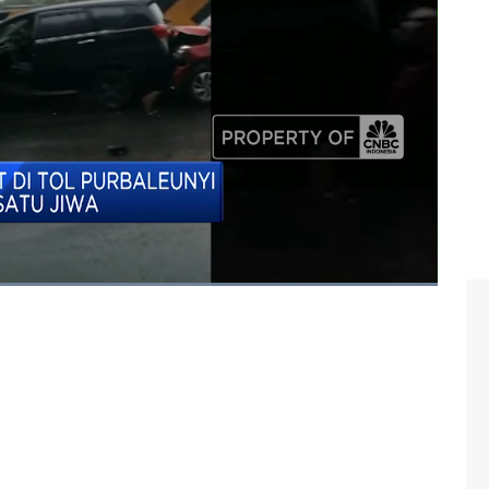
baleunyi
#km 92