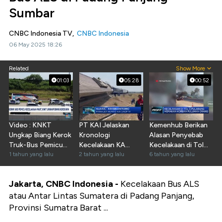
Sumbar
CNBC Indonesia TV,
CNBC Indonesia
06 May 2025 18:26
Related
Show More
01:03
05:28
00:52
Video : KNKT
PT KAI Jelaskan
Kemenhub Berikan
Ungkap Biang Kerok
Kronologi
Alasan Penyebab
Truk-Bus Pemicu
Kecelakaan KA
Kecelakaan di Tol
Kecelakaan Maut
1 tahun yang lalu
Semeru dan KA Wilis
2 tahun yang lalu
Cipularang
6 tahun yang lalu
Jakarta, CNBC Indonesia -
Kecelakaan Bus ALS
atau Antar Lintas Sumatera di Padang Panjang,
Provinsi Sumatra Barat ...