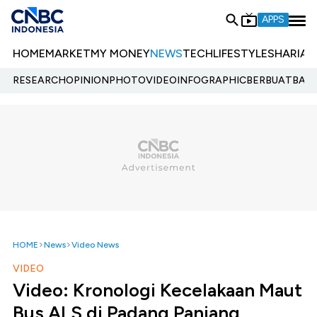
APPS
HOME
MARKET
MY MONEY
NEWS
TECH
LIFESTYLE
SHARIA
E
RESEARCH
OPINION
PHOTO
VIDEO
INFOGRAPHIC
BERBUATBAIK.
HOME
News
Video News
VIDEO
Video: Kronologi Kecelakaan Maut
Bus ALS di Padang Panjang