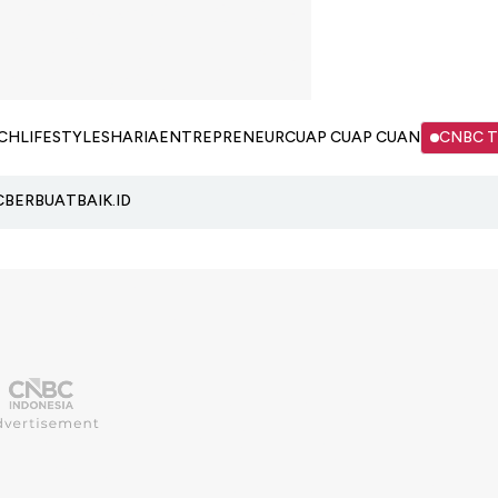
CH
LIFESTYLE
SHARIA
ENTREPRENEUR
CUAP CUAP CUAN
CNBC 
C
BERBUATBAIK.ID