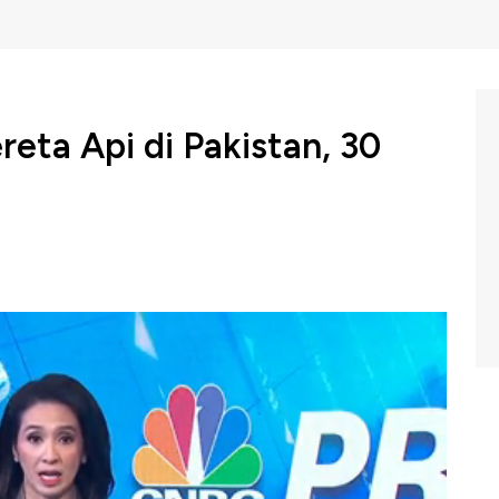
eta Api di Pakistan, 30
orkan tewas dan puluhan orang lainnya terluka dalam
di di wilayah Nawabshah, Provinsi Sindh Selatan Pakistan
m Profit di CNBC Indonesia (Senin, 07/08/2023) Berikut