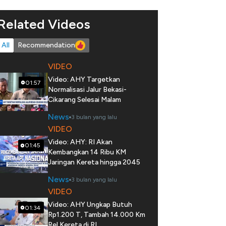
Related Videos
All
Recommendation
VIDEO
Video: AHY Targetkan
01:57
Normalisasi Jalur Bekasi-
Cikarang Selesai Malam
News
3 bulan yang lalu
VIDEO
Video: AHY: RI Akan
01:45
Kembangkan 14 Ribu KM
Jaringan Kereta hingga 2045
News
3 bulan yang lalu
VIDEO
Video: AHY Ungkap Butuh
01:34
Rp1.200 T, Tambah 14.000 Km
Rel Kereta di RI