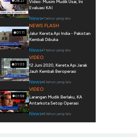
08:27
Video: Musim Mudik Usai, Ini
Evaluasi KAI
News
1 tahun yang lalu
NEWS FLASH
01:11
Jalur Kereta Api India - Pakistan
Kembali Dibuka
News
7 tahun yang lalu
VIDEO
01:03
12 Juni 2020, Kereta Api Jarak
Jauh Kembali Beroperasi
News
6 tahun yang lalu
VIDEO
01:59
Larangan Mudik Berlaku, KA
Antarkota Setop Operasi
News
6 tahun yang lalu