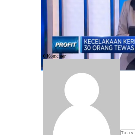
#kereta api
#pakistan
#kecelakaan