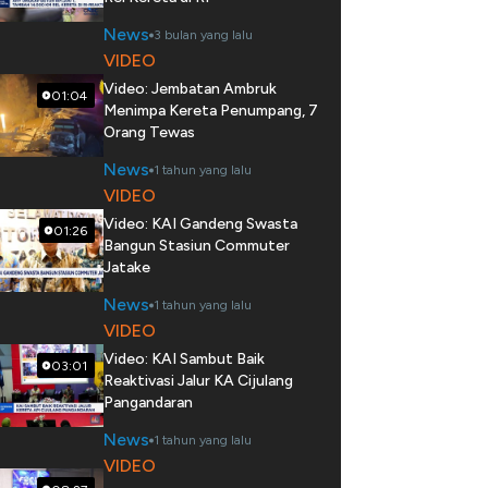
News
3 bulan yang lalu
VIDEO
Video: Jembatan Ambruk
01:04
Menimpa Kereta Penumpang, 7
Orang Tewas
News
1 tahun yang lalu
VIDEO
Video: KAI Gandeng Swasta
01:26
Bangun Stasiun Commuter
Jatake
News
1 tahun yang lalu
VIDEO
Video: KAI Sambut Baik
03:01
Reaktivasi Jalur KA Cijulang
Pangandaran
News
1 tahun yang lalu
VIDEO