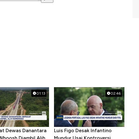
01:13
02:46
at Dewas Danantara
Luis Figo Desak Infantino
Whoosh Diambil Alih
Mundur Usai Kontroversi