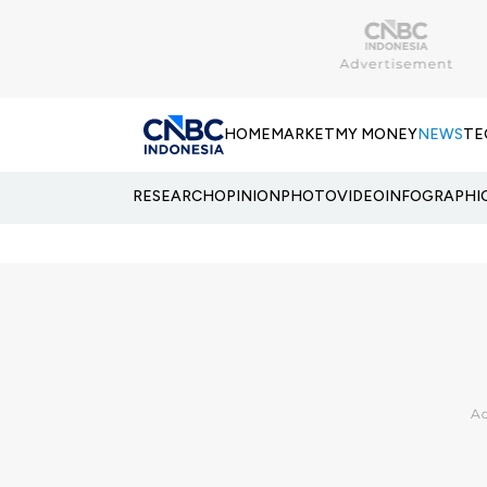
HOME
MARKET
MY MONEY
NEWS
TE
RESEARCH
OPINION
PHOTO
VIDEO
INFOGRAPHI