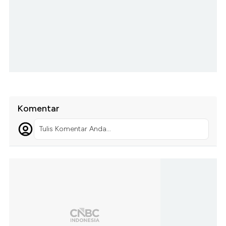
Komentar
Tulis Komentar Anda...