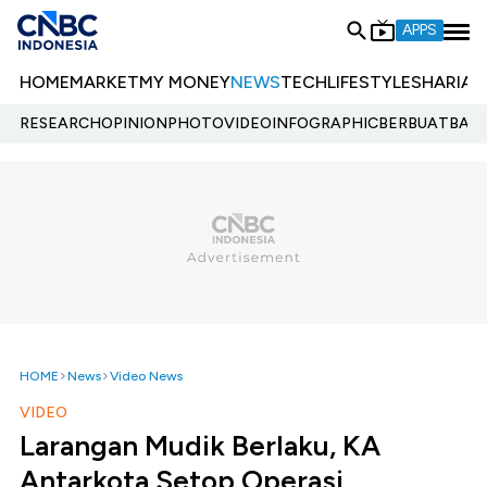
APPS
HOME
MARKET
MY MONEY
NEWS
TECH
LIFESTYLE
SHARIA
E
RESEARCH
OPINION
PHOTO
VIDEO
INFOGRAPHIC
BERBUATBAIK.
HOME
News
Video News
VIDEO
Larangan Mudik Berlaku, KA
Antarkota Setop Operasi