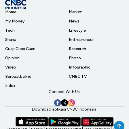
Home
Market
My Money
News
Tech
Lifestyle
Sharia
Entrepreneur
Cuap Cuap Cuan
Research
Opinion
Photo
Video
Infographic
Berbuatbaik.id
CNBC TV
Index
Connect With Us:
Download aplikasi CNBC Indonesia:
Tentang Kami
|
Redaksi
|
Pedoman Media Siber
|
Karir
|
Disclaimer
|
CNBC