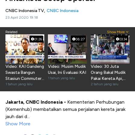
CNBC Indonesia TV,
CNBC Indonesia
23 April 2020 19:18
Related
Show More
01:26
08:27
03:34
Video: KAI Gandeng
Video: Musim Mudik
Video: 30 Juta
Swasta Bangun
Usai, Ini Evaluasi KAI
Orang Bakal Mudik
Stasiun Commuter
1 tahun yang lalu
Pakai Kereta Api,
Jatake
1 tahun yang lalu
Armada Aman?
2 tahun yang lalu
Jakarta, CNBC Indonesia -
Kementerian Perhubungan
(Kemenhub) membatalkan semua perjalanan kereta jarak
jauh dari d...
Show More