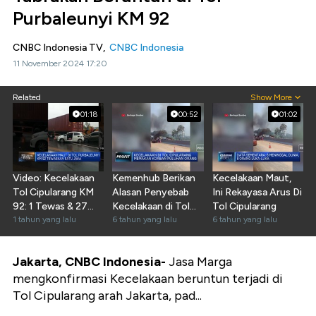
Purbaleunyi KM 92
CNBC Indonesia TV,
CNBC Indonesia
11 November 2024 17:20
Related
Show More
01:18
00:52
01:02
Video: Kecelakaan
Kemenhub Berikan
Kecelakaan Maut,
Tol Cipularang KM
Alasan Penyebab
Ini Rekayasa Arus Di
92: 1 Tewas & 27
Kecelakaan di Tol
Tol Cipularang
Orang Terluka
1 tahun yang lalu
Cipularang
6 tahun yang lalu
6 tahun yang lalu
Jakarta, CNBC Indonesia-
Jasa Marga
mengkonfirmasi Kecelakaan beruntun terjadi di
Tol Cipularang arah Jakarta, pad...