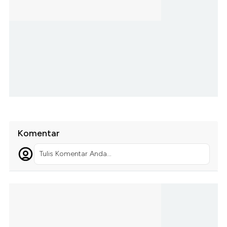
Komentar
Tulis Komentar Anda...