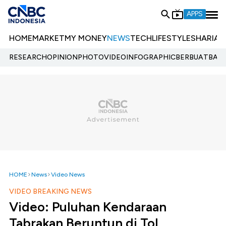
APPS
HOME
MARKET
MY MONEY
NEWS
TECH
LIFESTYLE
SHARIA
E
RESEARCH
OPINION
PHOTO
VIDEO
INFOGRAPHIC
BERBUATBAIK.
HOME
News
Video News
VIDEO BREAKING NEWS
Video: Puluhan Kendaraan
Tabrakan Beruntun di Tol