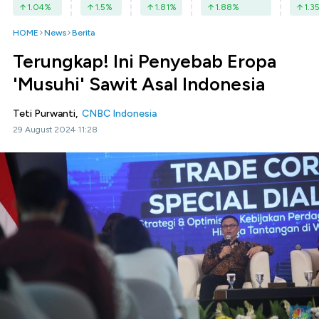
1.04
%
1.5
%
1.81
%
1.88
%
1.3
HOME
News
Berita
Terungkap! Ini Penyebab Eropa
'Musuhi' Sawit Asal Indonesia
Teti Purwanti,
CNBC Indonesia
29 August 2024 11:28