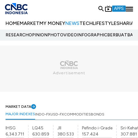
APPS
HOME
MARKET
MY MONEY
NEWS
TECH
LIFESTYLE
SHARIA
E
RESEARCH
OPINION
PHOTO
VIDEO
INFOGRAPHIC
BERBUATBAIK.
MARKET DATA
MAJOR INDEXES
INDO-FX
USD-FX
COMMODITIES
BONDS
IHSG
LQ45
JII
Pefindo i-Grade
Sri-Kehat
6,343.711
630.859
380.533
157.424
307.881