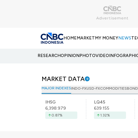
HOME
MARKET
MY MONEY
NEWS
TE
RESEARCH
OPINION
PHOTO
VIDEO
INFOGRAPHI
MARKET DATA
MAJOR INDEXES
INDO-FX
USD-FX
COMMODITIES
BOND
IHSG
LQ45
6,398.979
639.155
0.87
%
1.32
%