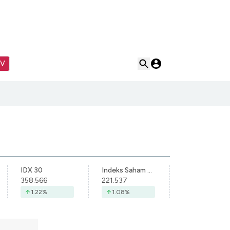
TV
IDX 30
Indeks Saham Syariah Indonesia
358.566
221.537
1.22
%
1.08
%