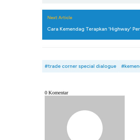
Ini Kekuatan Uang Embraer K
Langit Dunia, Pembunuh Boei
Next Article
Cara Kemendag Terapkan 'Highway' Per
#trade corner special dialogue
#kemen