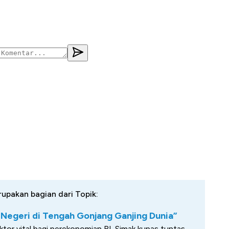
rupakan bagian dari Topik:
Negeri di Tengah Gonjang Ganjing Dunia”
tor vital bagi perekonomian RI. Simak kupas tuntas