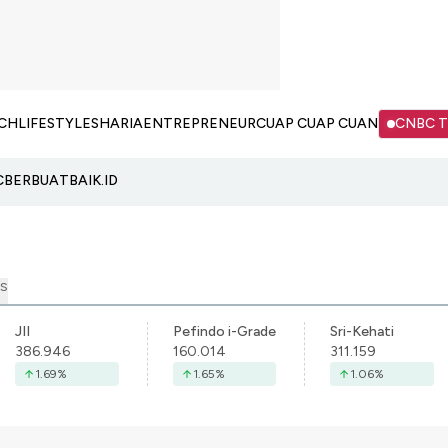
CH
LIFESTYLE
SHARIA
ENTREPRENEUR
CUAP CUAP CUAN
CNBC 
C
BERBUATBAIK.ID
S
JII
Pefindo i-Grade
Sri-Kehati
386.946
160.014
311.159
1.69
%
1.65
%
1.06
%