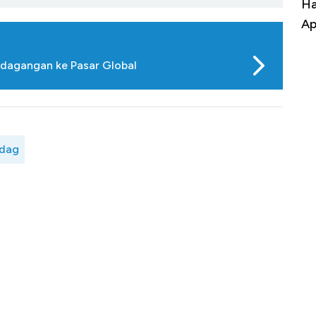
uasai
Harga Batu Bara Bangkit, Ada Kabar
Ha
ng-Airbus?
Baik Buat Pengusaha RI
Ap
dagangan ke Pasar Global
dag