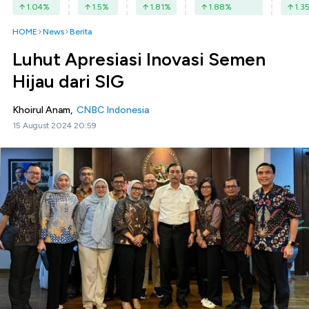
1.04
%
1.5
%
1.81
%
1.88
%
1.3
HOME
News
Berita
Luhut Apresiasi Inovasi Semen
Hijau dari SIG
Khoirul Anam,
CNBC Indonesia
15 August 2024 20:59